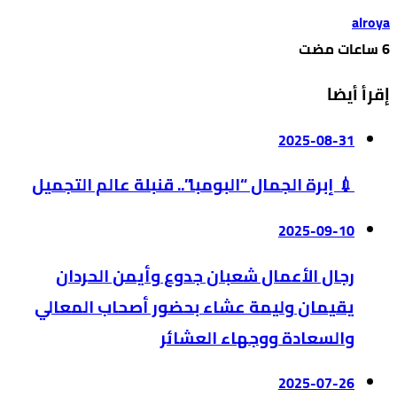
alroya
إقرأ أيضا
2025-08-31
💉 إبرة الجمال “البومبا”.. قنبلة عالم التجميل
2025-09-10
رجال الأعمال شعبان جدوع وأيمن الحردان
يقيمان وليمة عشاء بحضور أصحاب المعالي
والسعادة ووجهاء العشائر
2025-07-26