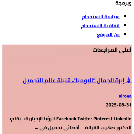
وبرمجة
سياسة الاستخدام
اتفاقية الاستخدام
عن الموقع
أعلي المراجعات
💉 إبرة الجمال “البومبا”.. قنبلة عالم التجميل
alroya
2025-08-31
Facebook Twitter Pinterest LinkedIn الرؤيا الإخبارية:- بقلم:
الدكتور صهيب القرالة – أخصائي تجميل في …