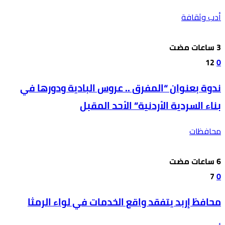
أدب وثقافة
12
0
ندوة بعنوان “المفرق .. عروس البادية ودورها في
بناء السردية الأردنية” الأحد المقبل
محافظات
7
0
محافظ إربد يتفقد واقع الخدمات في لواء الرمثا