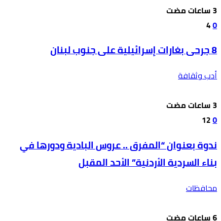
4
0
8 جرحى بغارات إسرائيلية على جنوب لبنان
أدب وثقافة
12
0
ندوة بعنوان “المفرق .. عروس البادية ودورها في
بناء السردية الأردنية” الأحد المقبل
محافظات