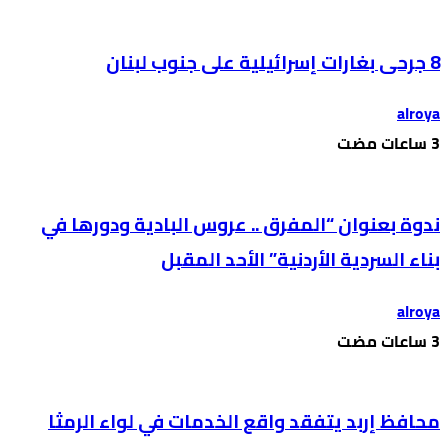
8 جرحى بغارات إسرائيلية على جنوب لبنان
alroya
ندوة بعنوان “المفرق .. عروس البادية ودورها في
بناء السردية الأردنية” الأحد المقبل
alroya
محافظ إربد يتفقد واقع الخدمات في لواء الرمثا