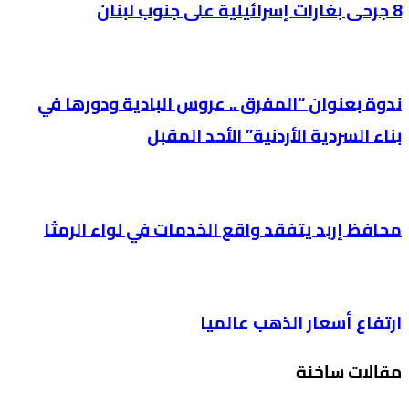
8 جرحى بغارات إسرائيلية على جنوب لبنان
ندوة بعنوان “المفرق .. عروس البادية ودورها في
بناء السردية الأردنية” الأحد المقبل
محافظ إربد يتفقد واقع الخدمات في لواء الرمثا
ارتفاع أسعار الذهب عالميا
مقالات ساخنة