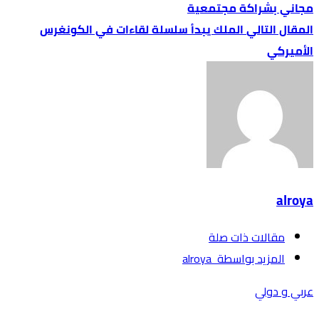
مجاني بشراكة مجتمعية
الملك يبدأ سلسلة لقاءات في الكونغرس
الأميركي
alroya
‫مقالات ذات صلة‬
‫‫المزيد بواسطة‬ ‬ alroya
عربي و دولي