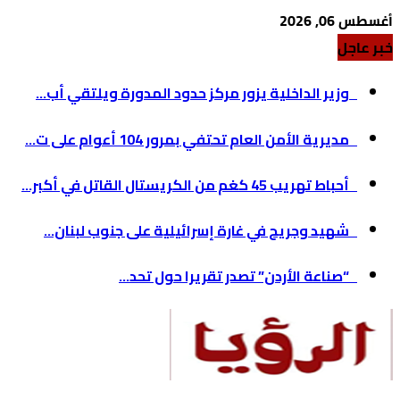
أغسطس 06, 2026
خبر عاجل
وزير الداخلية يزور مركز حدود المدورة ويلتقي أب...
مديرية الأمن العام تحتفي بمرور 104 أعوام على ت...
أحباط تهريب 45 كغم من الكريستال القاتل في أكبر...
شهيد وجريح في غارة إسرائيلية على جنوب لبنان...
“صناعة الأردن” تصدر تقريرا حول تحد...