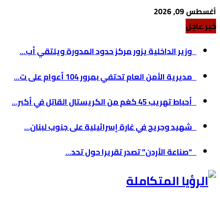
أغسطس 09, 2026
خبر عاجل
وزير الداخلية يزور مركز حدود المدورة ويلتقي أب...
مديرية الأمن العام تحتفي بمرور 104 أعوام على ت...
أحباط تهريب 45 كغم من الكريستال القاتل في أكبر...
شهيد وجريح في غارة إسرائيلية على جنوب لبنان...
“صناعة الأردن” تصدر تقريرا حول تحد...