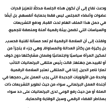
ودعت نفاع إلى أن تكون هذه الجلسة مدخلًا لتعزيز قدرات
عضوات وأعضاء المجلس، ليس فقط بحماية أنفسهم، بل أيضًا
في حمل هذا الملف الهام تحت القبة، ودفع التشريعات
والسياسات التي تضمن بيئة رقمية آمنة ومنصفة للجميع.
ولفتت إلى أن السلامة الرقمية لم تعد مسألة تقنية فحسب،
بل ركيزة من ركائز العدالة والمساواة، وهي جزء لا يتجزأ من
تمكين المرأة سياسيًا واجتماعيًا وضمان مشاركتها دون خوف
أو تقييد.من جهتها، قالت رئيس ملتقى البرلمانيات النائب
تمارا ناصر الدين، إننا في الملتقى نعتبر السلامة الرقمية
واحدة من الأولويات الجديدة التي يجب العمل على دمجها في
أجندة العمل البرلماني، سواء من حيث تطوير التشريعات ذات
الصلة أو من حيث رفع الوعي لدى البرلمانيات على حد سواء
بمخاطر الفضاء الرقمي وسبل الوقاية والحماية.