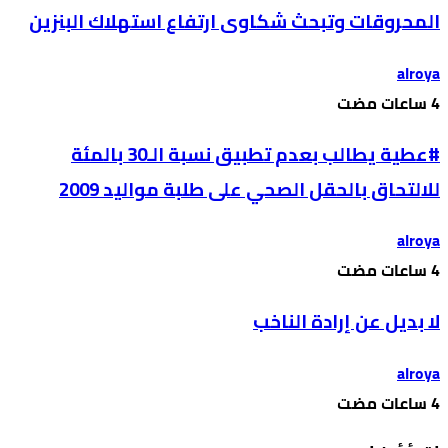
المحروقات وتبحث شكاوى ارتفاع استهلاك البنزين
alroya
#عطية يطالب بعدم تطبيق نسبة الـ30 بالمئة
للالتحاق بالحقل الصحي على طلبة مواليد 2009
alroya
لا بديل عن إرادة الناخب
alroya