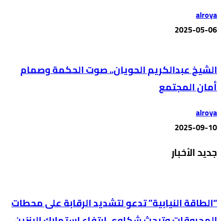
alroya
2025-05-06
الشيخ عبدالكريم الحويان.. صوت الحكمة وصمام
أمان المجتمع
alroya
2025-09-10
جديد الأخبار
“الطاقة النيابية” تدعو لتشديد الرقابة على محطات
المحروقات وتبحث شكاوى ارتفاع استهلاك البنزين