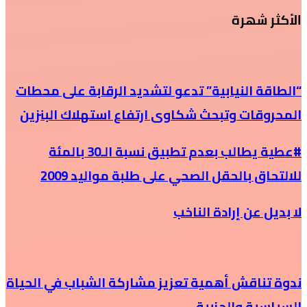
الأكثر شهرة
“الطاقة النيابية” تدعو لتشديد الرقابة على محطات
المحروقات وتبحث شكاوى ارتفاع استهلاك البنزين
#عطية يطالب بعدم تطبيق نسبة الـ30 بالمئة
للالتحاق بالحقل الصحي على طلبة مواليد 2009
لا بديل عن إرادة الناخب
ندوة تناقش أهمية تعزيز مشاركة الشباب في الحياة
السياسية والحزبية