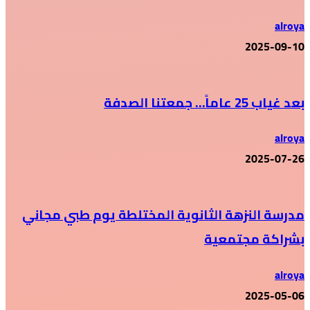
alroya
2025-09-10
بعد غياب 25 عاماً… جمعتنا الصدفة
alroya
2025-07-26
مدرسة النزهة الثانوية المختلطة يوم طبي مجاني
بشراكة مجتمعية
alroya
2025-05-06