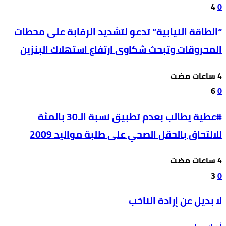
4
0
“الطاقة النيابية” تدعو لتشديد الرقابة على محطات
المحروقات وتبحث شكاوى ارتفاع استهلاك البنزين
6
0
#عطية يطالب بعدم تطبيق نسبة الـ30 بالمئة
للالتحاق بالحقل الصحي على طلبة مواليد 2009
3
0
لا بديل عن إرادة الناخب