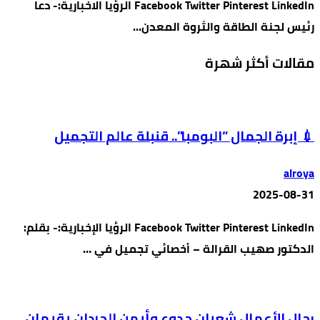
Facebook Twitter Pinterest LinkedIn الرؤيا الاخبارية:- دعا
رئيس لجنة الطاقة والثروة المعدن…
مقالات أكثر شهرة
💉 إبرة الجمال “البومبا”.. قنبلة عالم التجميل
alroya
2025-08-31
Facebook Twitter Pinterest LinkedIn الرؤيا الإخبارية:- بقلم:
الدكتور صهيب القرالة – أخصائي تجميل في …
رجال الأعمال شعبان جدوع وأيمن الحردان يقيمان