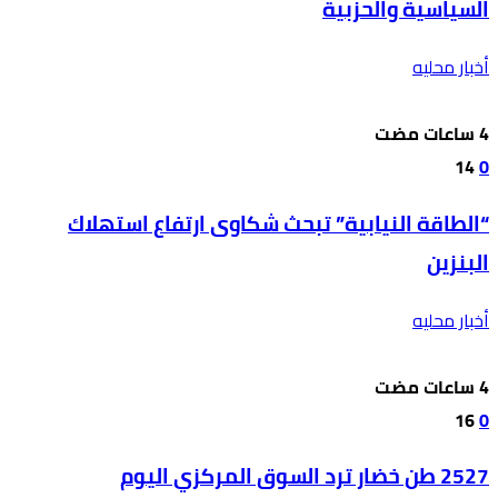
السياسية والحزبية
أخبار محليه
14
0
“الطاقة النيابية” تبحث شكاوى ارتفاع استهلاك
البنزين
أخبار محليه
16
0
2527 طن خضار ترد السوق المركزي اليوم