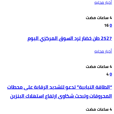
أخبار محليه
16
0
2527 طن خضار ترد السوق المركزي اليوم
أخبار محليه
4
0
“الطاقة النيابية” تدعو لتشديد الرقابة على محطات
المحروقات وتبحث شكاوى ارتفاع استهلاك البنزين