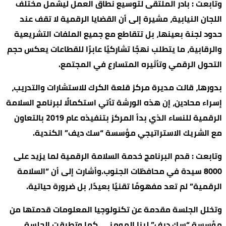
وتابعت : بادر الملتقى لتوسيع نطاق العمل ليشمل مختلف
اللجان النيابية، مشيرة إلى أن القضايا الرقمية لا تقف عند
حدود لجنة بعينها، بل تتقاطع مع جميع الملفات التشريعية
والرقابية، ما يتطلب نهجًا تشاركيًا عابرًا للقطاعات يعكس حجم
التحول الرقمي وتأثيره المتسارع في المجتمع.
بدورها، قالت مديرة مركز قلعة الكرك للاستشارات والتدريب،
إسراء محادين، إن هذه الورشة تأتي استكمالًا لبرنامج السلامة
الرقمية للنساء الذي بدأ المركز بتنفيذه عام 2019 بالتعاون
مع الشريك الاستراتيجي مؤسسة “سك ديف” الكندية.
وتابعت : قدم البرنامج خدمة السلامة الرقمية لما يزيد على
8000 سيدة في محافظات الجنوب.وأشارت إلى أن “السلامة
الرقمية” لم تعد مفهومًا تقنيًا بعيدًا، بل ضرورة حياتية.
وتخلل الجلسة مقدمة عن تكنولوجيا المعلومات قدمتها من
مؤسسة “سك ديف” لينا المومني، كما وتطرقت الجلسة