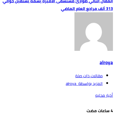
طوارئ مستشفى الأميرة بسمة يستقبل حوالي
313 ألف مراجع العام الماضي
alroya
‫مقالات ذات صلة‬
‫‫المزيد بواسطة‬ ‬ alroya
أخبار محليه