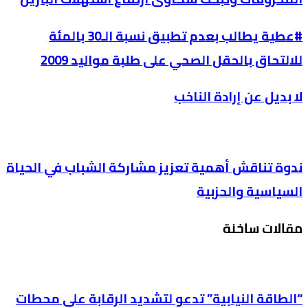
#عطية يطالب بعدم تطبيق نسبة الـ30 بالمئة
للالتحاق بالحقل الصحي على طلبة مواليد 2009
لا بديل عن إرادة الناخب
ندوة تناقش أهمية تعزيز مشاركة الشباب في الحياة
السياسية والحزبية
مقالات ساخنة
“الطاقة النيابية” تدعو لتشديد الرقابة على محطات