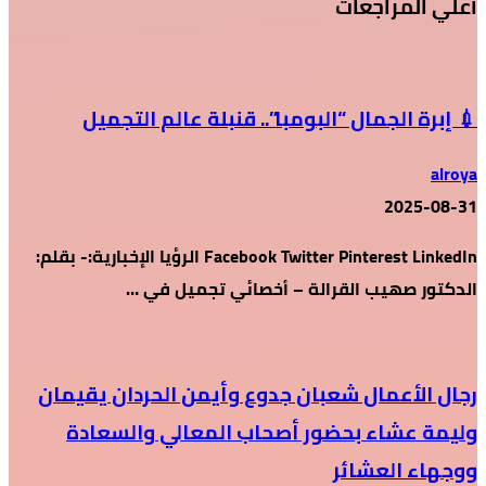
أعلي المراجعات
💉 إبرة الجمال “البومبا”.. قنبلة عالم التجميل
alroya
2025-08-31
Facebook Twitter Pinterest LinkedIn الرؤيا الإخبارية:- بقلم:
الدكتور صهيب القرالة – أخصائي تجميل في …
رجال الأعمال شعبان جدوع وأيمن الحردان يقيمان
وليمة عشاء بحضور أصحاب المعالي والسعادة
ووجهاء العشائر