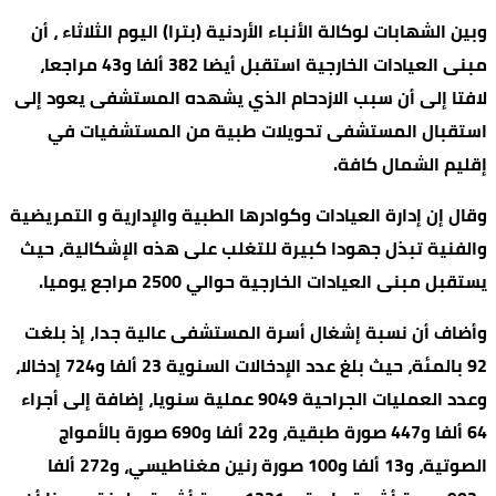
وبين الشهابات لوكالة الأنباء الأردنية (بترا) اليوم الثلاثاء ، أن
مبنى العيادات الخارجية استقبل أيضا 382 ألفا و43 مراجعا،
لافتا إلى أن سبب الازدحام الذي يشهده المستشفى يعود إلى
استقبال المستشفى تحويلات طبية من المستشفيات في
إقليم الشمال كافة.
وقال إن إدارة العيادات وكوادرها الطبية والإدارية و التمريضية
والفنية تبذل جهودا كبيرة للتغلب على هذه الإشكالية، حيث
يستقبل مبنى العيادات الخارجية حوالي 2500 مراجع يوميا.
وأضاف أن نسبة إشغال أسرة المستشفى عالية جدا، إذ بلغت
92 بالمئة، حيث بلغ عدد الإدخالات السنوية 23 ألفا و724 إدخالا،
وعدد العمليات الجراحية 9049 عملية سنويا، إضافة إلى أجراء
64 ألفا و447 صورة طبقية، و22 ألفا و690 صورة بالأمواج
الصوتية، و13 ألفا و100 صورة رنين مغناطيسي، و272 ألفا