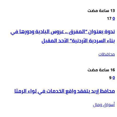
17
0
ندوة بعنوان “المفرق .. عروس البادية ودورها في
بناء السردية الأردنية” الأحد المقبل
محافظات
9
0
محافظ إربد يتفقد واقع الخدمات في لواء الرمثا
أسواق ومال