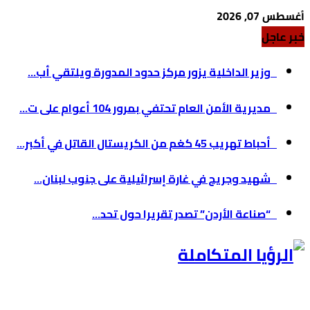
أغسطس 07, 2026
خبر عاجل
وزير الداخلية يزور مركز حدود المدورة ويلتقي أب...
مديرية الأمن العام تحتفي بمرور 104 أعوام على ت...
أحباط تهريب 45 كغم من الكريستال القاتل في أكبر...
شهيد وجريح في غارة إسرائيلية على جنوب لبنان...
“صناعة الأردن” تصدر تقريرا حول تحد...