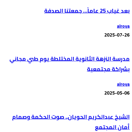
بعد غياب 25 عاماً… جمعتنا الصدفة
alroya
2025-07-26
مدرسة النزهة الثانوية المختلطة يوم طبي مجاني
بشراكة مجتمعية
alroya
2025-05-06
الشيخ عبدالكريم الحويان.. صوت الحكمة وصمام
أمان المجتمع