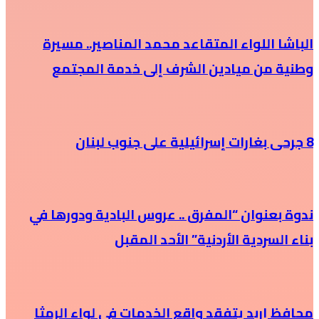
الباشا اللواء المتقاعد محمد المناصير.. مسيرة
وطنية من ميادين الشرف إلى خدمة المجتمع
8 جرحى بغارات إسرائيلية على جنوب لبنان
ندوة بعنوان “المفرق .. عروس البادية ودورها في
بناء السردية الأردنية” الأحد المقبل
محافظ إربد يتفقد واقع الخدمات في لواء الرمثا