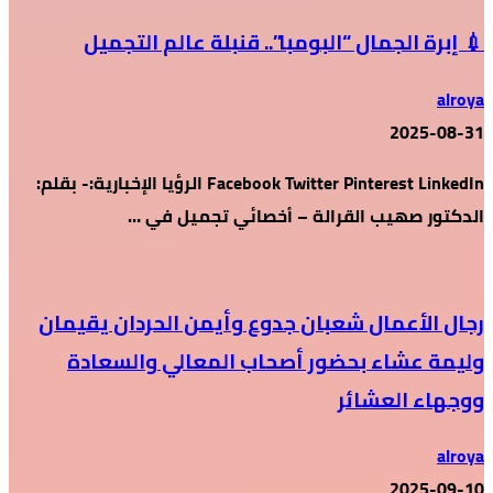
💉 إبرة الجمال “البومبا”.. قنبلة عالم التجميل
alroya
2025-08-31
Facebook Twitter Pinterest LinkedIn الرؤيا الإخبارية:- بقلم:
الدكتور صهيب القرالة – أخصائي تجميل في …
رجال الأعمال شعبان جدوع وأيمن الحردان يقيمان
وليمة عشاء بحضور أصحاب المعالي والسعادة
ووجهاء العشائر
alroya
2025-09-10