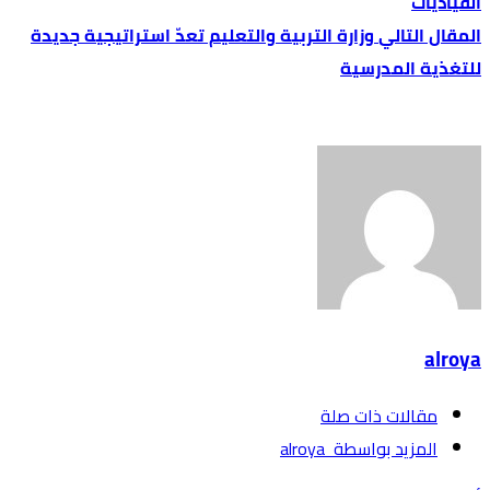
القياديات
وزارة التربية والتعليم تعدّ استراتيجية جديدة
للتغذية المدرسية
alroya
‫مقالات ذات صلة‬
‫‫المزيد بواسطة‬ ‬ alroya