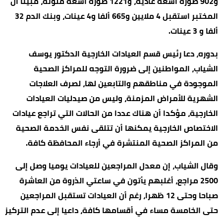
و902 صورة أشعة عادية، و1221 صورة أشعة ملونة، مبينا أن
المختبر استقبل 4 ملايين و665 ألفا و4 عينات، وبنك الدم 32
ألفا و 3 عينات.
بدوره، دعا رئيس قسم العيادات الخارجية الدكتور يوسف
الشياب، المواطنين إلى ضرورة التوجه للمراكز الصحية
الموجودة في مناطقهم والتابعين لها، لصرف العلاجات
الشهرية للأمراض المزمنة، وليس من صيدليات العيادات
الخارجية، مؤكدا أن هناك عددا من الحالات التي تراجع عيادات
الاختصاص الخارجية يمكنها أن تتلقى نفس الخدمة الصحية
من المراكز الصحية المنتشرة في أرجاء المحافظة كافة.
وقال الشياب، إن معدل المراجعين للعيادات يوميا وصل إلى
2500 مراجع، أغلبهم يأتون في ساعتي الذروة من العاشرة
صباحا وحتى 12 ظهرا، رغم أن العيادات تستقبل المراجعين
حتى الخامسة مساء في أقسامها كافة، داعيا إلى عدم التركيز