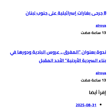
8 جرحى بغارات إسرائيلية على جنوب لبنان
alroya
ندوة بعنوان “المفرق .. عروس البادية ودورها في
بناء السردية الأردنية” الأحد المقبل
alroya
إقرأ أيضا
2025-08-31