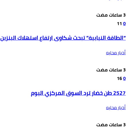
11
0
“الطاقة النيابية” تبحث شكاوى ارتفاع استهلاك البنزين
أخبار محليه
16
0
2527 طن خضار ترد السوق المركزي اليوم
أخبار محليه