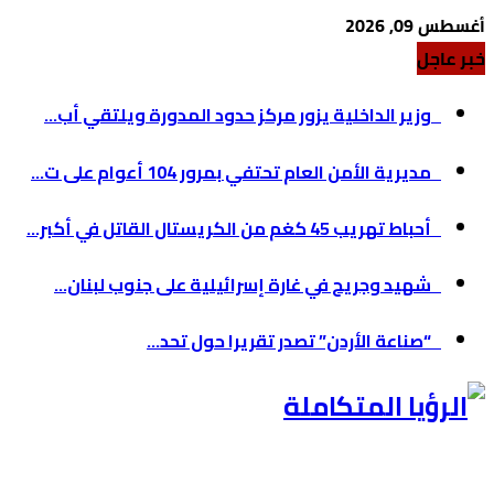
أغسطس 09, 2026
خبر عاجل
وزير الداخلية يزور مركز حدود المدورة ويلتقي أب...
مديرية الأمن العام تحتفي بمرور 104 أعوام على ت...
أحباط تهريب 45 كغم من الكريستال القاتل في أكبر...
شهيد وجريح في غارة إسرائيلية على جنوب لبنان...
“صناعة الأردن” تصدر تقريرا حول تحد...