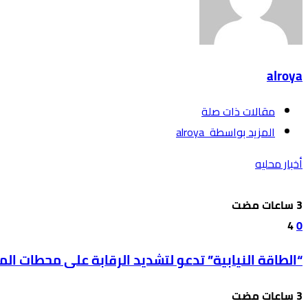
alroya
‫مقالات ذات صلة‬
‫‫المزيد بواسطة‬ ‬ alroya
أخبار محليه
4
0
“الطاقة النيابية” تدعو لتشديد الرقابة على محطات ال