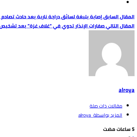
إصابة بليغة لسائق دراجة نارية بعد حادث تصادم 
صفارات الإنذار تدوي في “غلاف غزة” بعد تشخيص
alroya
‫مقالات ذات صلة‬
‫‫المزيد بواسطة‬ ‬ alroya