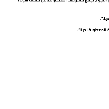
 اللجوء، نجمع معلومات استخباراتية عن ملفات هؤلاء
نا”.
المعطوبة لدينا”.