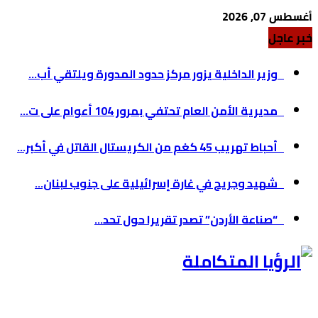
أغسطس 07, 2026
خبر عاجل
وزير الداخلية يزور مركز حدود المدورة ويلتقي أب...
مديرية الأمن العام تحتفي بمرور 104 أعوام على ت...
أحباط تهريب 45 كغم من الكريستال القاتل في أكبر...
شهيد وجريح في غارة إسرائيلية على جنوب لبنان...
“صناعة الأردن” تصدر تقريرا حول تحد...