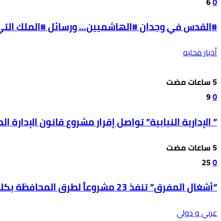
6
0
#القدس في وجدان #الهاشميين… ورسائل #الملك التي ل
أخبار محليه
9
0
” الإدارية النيابية” تواصل إقرار مشروع قانون الإدارة المحل
25
0
“أشغال المفرق” تنفذ 23 مشروعاً لطرق المحافظة بكلفة 850 ألف دينار
عربي و دولي