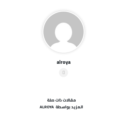
alroya
‫مقالات ذات صلة‬
‫‫المزيد بواسطة‬ ‬ ALROYA