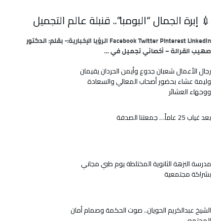
💉 إبرة الجمال “البومبا”.. قنبلة عالم التجميل
Facebook Twitter Pinterest LinkedIn الرؤيا الإخبارية:- بقلم: الدكتور
صهيب القرالة – أخصائي تجميل في …
رجال الأعمال شعبان جدوع وأيمن الحردان يقيمان
وليمة عشاء بحضور أصحاب المعالي والسعادة
ووجهاء العشائر
بعد غياب 25 عاماً… جمعتنا الصدفة
مدرسة النزهة الثانوية المختلطة يوم طبي مجاني
بشراكة مجتمعية
الشيخ عبدالكريم الحويان.. صوت الحكمة وصمام أمان
المجتمع