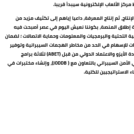
ركز الألعاب الإلكترونية سيبدأ قريبا.
تاج، ثم إنتاج المعرفة، داعيا إياهم إلى تكثيف مزيد من
ية إطلاق المنصة، بكوننا نعيش اليوم في عصر أصبحت فيه
ة التحتية والبرمجيات والمعلومات وحماية الاتصالات ؛ لضمان
ات للإسهام في الحد من مخاطر الهجمات السيبرانية وتوفير
بيئة رقمية أكثر أمانا ومرونة للجميع.وعرض محافظة في مداخلته لجملة من الإنجازات التي حققتها الكلية، كحصولها على شهادة الأيزو والاعتماد الدولي من قبل (ABET) لثلاثة برامج
بكالوريوس، هي علم الحاسوب، وأنظمة المعلومات الحاسوبية وتكنولوجيا معلومات الأعمال، وأيضا استحداثها لبرنامج دبلوم في الأمن السيبراني بالتعاون مع ( JODDB)، وإنشاء مختبرات في