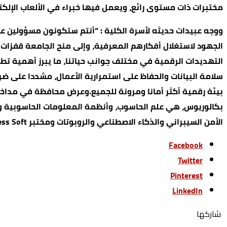
مختبرات ذات مستوى رائع، ويعمل فيها خبراء في الألعاب الإلكترو
ووجه عبيدات حديثه لأسرة الكلية : “أنتم ستكونون مسؤولين عن 
الجهود لاستغلال أفكارهم المعرفية، وإلى منح الجامعة قفزات
التهديدات الرقمية في مختلف جوانب حياتنا، ما يبرز أهمية تطب
سلامة البيانات والحفاظ على استمرارية الأعمال، مشددا على ض
الأمن السيبراني والذكاء الاصطناعي والروبوتات ومختبر Progress Soft وغيرها من المختبرات التي يجري تحديثها بدعم من الشركاء الاستراتيجيين للكلية.
Facebook
Twitter
Pinterest
LinkedIn
‫‫ شاركها‬