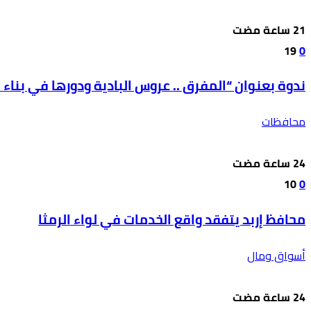
19
0
ندوة بعنوان “المفرق .. عروس البادية ودورها في بناء ال
محافظات
10
0
محافظ إربد يتفقد واقع الخدمات في لواء الرمثا
أسواق ومال