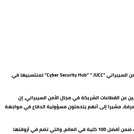
الرؤيا – أطلقت الجامعة الأردنية، ممثلة بكلية الملك عبد الله الثاني لتكنولوجيا المعلومات، أول منصة متخصصة في مجال الأمن السيبراني “Cyber Security Hub” ” JUCC” لمنتسبيها في
ين عن القطاعات الشريكة في مجال الأمن السيبراني، إن
المعرفة، مشيرا إلى أنهم يتحملون مسؤولية الدفاع في مواجهة
وأضاف سيتخرج هذا العام أول فوج من طلبة الأمن السيبراني في كلية الملك عبد الله الثاني لتكنولوجيا المعلومات، التي صنفت ضمن أفضل 100 كلية في العالم، والتي تضم في أروقتها