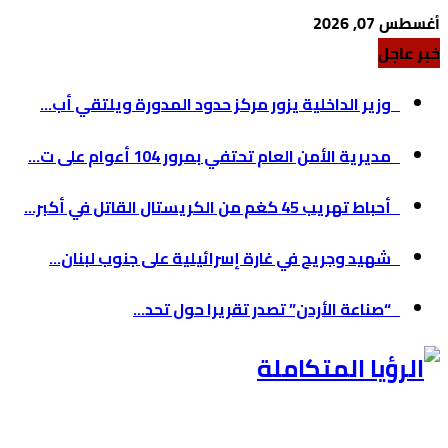
أغسطس 07, 2026
خبر عاجل
وزير الداخلية يزور مركز حدود المدورة ويلتقي أب...
مديرية الأمن العام تحتفي بمرور 104 أعوام على ت...
أحباط تهريب 45 كغم من الكريستال القاتل في أكبر...
شهيد وجريح في غارة إسرائيلية على جنوب لبنان...
“صناعة الأردن” تصدر تقريرا حول تحد...