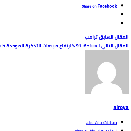
Facebook
Share on
ترامب
السياحة: 91 % ارتفاع مبيعات التذكرة الموحدة خلال نيسان الماضي ‎
alroya
‫مقالات ذات صلة‬
‫‫المزيد بواسطة‬ ‬ alroya