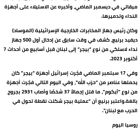
ميقاتي في ديسمبر الماضي، وأخبره عن الاستيلاء على أجهزة
النداء وتدميرها.
وكان رئيس جهاز المخابرات الخارجية الإسرائيلية (الموساد)
ديفيد برنيع، كشف في وقت سابق عن إدخال أول 500 جهاز
نداء لاسلكي من نوع “بيجر” إلى لبنان قبل أسابيع من أحداث 7
أكتوبر 2023.
وفي 17 سبتمبر الماضي فجّرت إسرائيل أجهزة “بيجر” كان
يحملها عناصر من “حزب الله”، وفي اليوم التالي فجّرت أجهزة
من نوع “آيكوم”، ما قتل إجمالاً 37 شخصًا وأصاب 2931 بجروح
بالغة.واعتبر برنيع أن “عملية بيجر شكلت نقطة تحول في
الحرب مع لبنان”.
روسيا اليوم