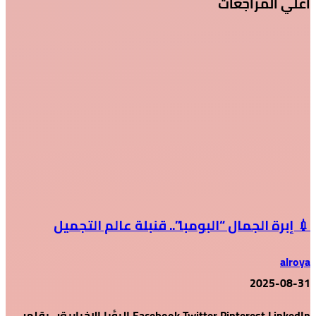
أعلي المراجعات
💉 إبرة الجمال “البومبا”.. قنبلة عالم التجميل
alroya
2025-08-31
Facebook Twitter Pinterest LinkedIn الرؤيا الإخبارية:- بقلم: