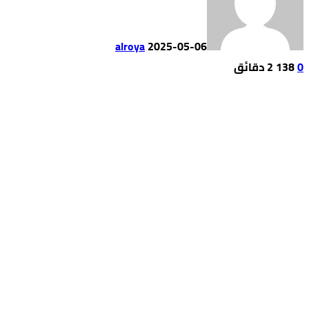
alroya
2025-05-06
0
138
2 ‫دقائق‬