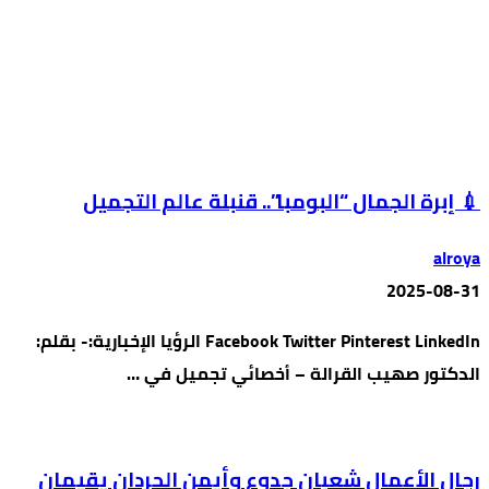
💉 إبرة الجمال “البومبا”.. قنبلة عالم التجميل
alroya
2025-08-31
Facebook Twitter Pinterest LinkedIn الرؤيا الإخبارية:- بقلم:
الدكتور صهيب القرالة – أخصائي تجميل في …
رجال الأعمال شعبان جدوع وأيمن الحردان يقيمان