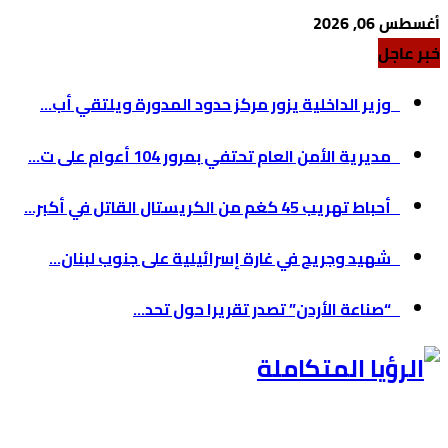
أغسطس 06, 2026
خبر عاجل
وزير الداخلية يزور مركز حدود المدورة ويلتقي أب...
مديرية الأمن العام تحتفي بمرور 104 أعوام على ت...
أحباط تهريب 45 كغم من الكريستال القاتل في أكبر...
شهيد وجريح في غارة إسرائيلية على جنوب لبنان...
“صناعة الأردن” تصدر تقريرا حول تحد...