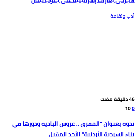
8 جرحى بغارات إسرائيلية على جنوب لبنان
أدب وثقافة
10
0
ندوة بعنوان “المفرق .. عروس البادية ودورها في
بناء السردية الأردنية” الأحد المقبل