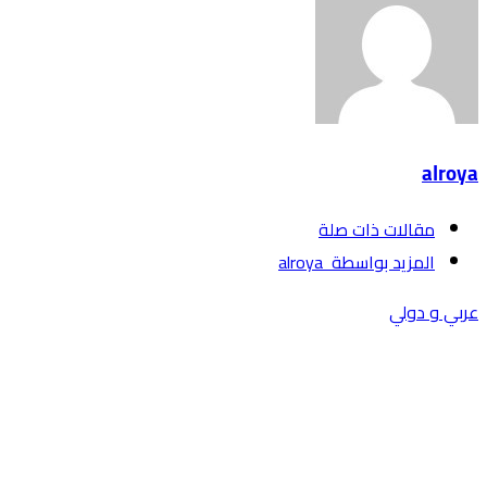
alroya
‫مقالات ذات صلة‬
‫‫المزيد بواسطة‬ ‬ alroya
عربي و دولي