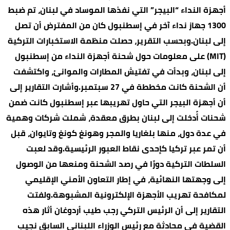
أجهزة النداء “البيجر” التي نفذها الموساد في لبنان، تم ضبط
1300 جهاز نداء آخر في إسطنبول كان من المفترض أن تصل
إلى لبنان.وبحسب التقرير، حصلت منظمة الاستخبارات التركية
(MIT) على معلومات حول شحنة أجهزة النداء من إسطنبول
إلى لبنان، وبدأت في تفتيش المطارات والموانئ، واكتشفت
أن الشحنة كانت مخططة في 27 سبتمبر.وأشارت التقارير إلى
أن أجهزة البيجر التي حاول تهريبها عبر إسطنبول كانت ضمن
شحنات أُدخلت إلى لبنان بطرق معقدة، شملت شركات وهمية
في عدة دول، منها بلغاريا والمجر وهونغ كونغ وتايوان، قبل
أن تمر عبر تركيا كإحدى نقاط العبور الرئيسية.وقد لعبت
السلطات التركية دورًا في رصد الشحنة ومنعها من الوصول
إلى وجهتها النهائية، في إطار التعاون الأمني الإقليمي
لمكافحة تهريب الأجهزة الإلكترونية المشبوهة.ولفتت
التقارير إلى أن الرئيس التركي رجب طيب أردوغان أثار هذه
القضية في محادثة مع رئيس الوزراء اللبناني السابق نجيب