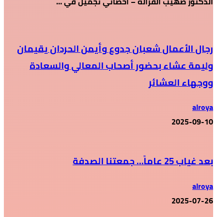
الدكتور صهيب القرالة – أخصائي تجميل في …
رجال الأعمال شعبان جدوع وأيمن الحردان يقيمان
وليمة عشاء بحضور أصحاب المعالي والسعادة
ووجهاء العشائر
alroya
2025-09-10
بعد غياب 25 عاماً… جمعتنا الصدفة
alroya
2025-07-26