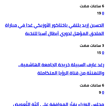
19
0
الحسين إربد يلتقي باختاكور الأوزبكي غدا في مباراة
الملحق المؤهل لدوري أبطال آسيا للنخبة
15
0
رغد عارف السبيلة خريجة الجامعة الهاشمية..
والتهنئة من قناة الرؤيا المتكاملة
9
0
مجلس الوزراء يقرِّر الموافقة على آليَّة التَّعويض