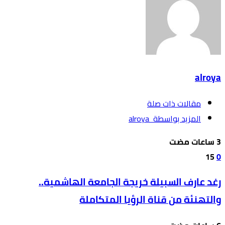
alroya
‫مقالات ذات صلة‬
‫‫المزيد بواسطة‬ ‬ alroya
15
0
رغد عارف السبيلة خريجة الجامعة الهاشمية..
والتهنئة من قناة الرؤيا المتكاملة