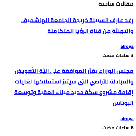
مقالات ساخنة
رغد عارف السبيلة خريجة الجامعة الهاشمية..
والتهنئة من قناة الرؤيا المتكاملة
alroya
مجلس الوزراء يقرِّر الموافقة على آليَّة التَّعويض
والمبادلة للأراضي التي سيتمَّ استملاكها لغايات
إقامة مشروع سكَّة حديد ميناء العقبة وتوسعة
البوتاس
alroya