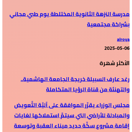
مدرسة النزهة الثانوية المختلطة يوم طبي مجاني
بشراكة مجتمعية
alroya
2025-05-06
الأكثر شهرة
رغد عارف السبيلة خريجة الجامعة الهاشمية..
والتهنئة من قناة الرؤيا المتكاملة
مجلس الوزراء يقرِّر الموافقة على آليَّة التَّعويض
والمبادلة للأراضي التي سيتمَّ استملاكها لغايات
إقامة مشروع سكَّة حديد ميناء العقبة وتوسعة