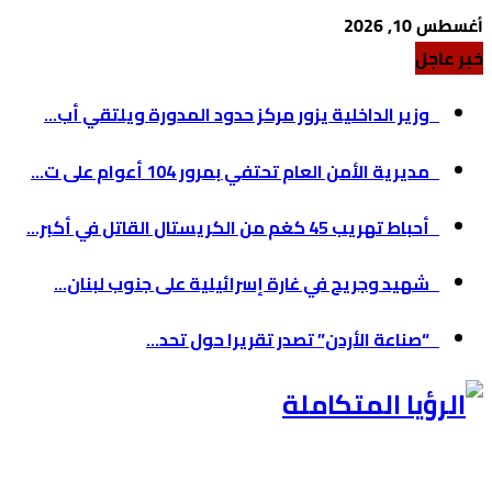
أغسطس 10, 2026
خبر عاجل
وزير الداخلية يزور مركز حدود المدورة ويلتقي أب...
مديرية الأمن العام تحتفي بمرور 104 أعوام على ت...
أحباط تهريب 45 كغم من الكريستال القاتل في أكبر...
شهيد وجريح في غارة إسرائيلية على جنوب لبنان...
“صناعة الأردن” تصدر تقريرا حول تحد...