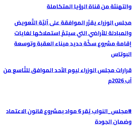
والتهنئة من قناة الرؤيا المتكاملة
مجلس الوزراء يقرِّر الموافقة على آليَّة التَّعويض
والمبادلة للأراضي التي سيتمَّ استملاكها لغايات
إقامة مشروع سكَّة حديد ميناء العقبة وتوسعة
البوتاس
قرارات مجلس الوزراء ليوم الأحد الموافق للتَّاسع من
آب 2026م
#مجلس_النواب يُقر 6 مواد بمشروع قانون الاعتماد
وضمان الجودة