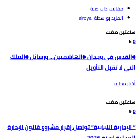
‫مقالات ذات صلة‬
‫‫المزيد بواسطة‬ ‬ alroya
‫‫‫‏‫ساعتين مضت‬
6
0
#القدس في وجدان #الهاشميين… ورسائل #الملك
التي لا تقبل التأويل
أخبار محليه
‫‫‫‏‫ساعتين مضت‬
9
0
” الإدارية النيابية” تواصل إقرار مشروع قانون الإدارة
المحلية لسنة 2026