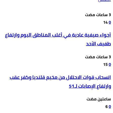
14
0
أجواء صيفية عادية في أغلب المناطق اليوم وارتفاع
طفيف الأحد
15
0
انسحاب قوات الاحتلال من مخيم قلنديا وكفر عقب
وارتفاع الإصابات لـ51
‫‫‫‏‫ساعتين مضت‬
6
0