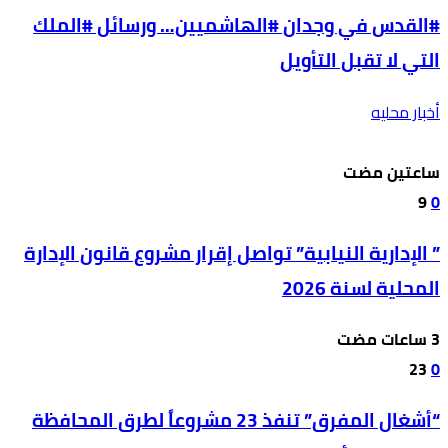
#القدس في وجدان #الهاشميين… ورسائل #الملك
التي لا تقبل التأويل
أخبار محليه
‫‫‫‏‫ساعتين مضت‬
9
0
” الإدارية النيابية” تواصل إقرار مشروع قانون الإدارة
المحلية لسنة 2026
23
0
“أشغال المفرق” تنفذ 23 مشروعاً لطرق المحافظة