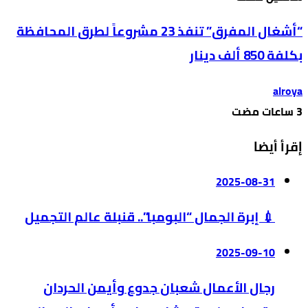
“أشغال المفرق” تنفذ 23 مشروعاً لطرق المحافظة
بكلفة 850 ألف دينار
alroya
إقرأ أيضا
2025-08-31
💉 إبرة الجمال “البومبا”.. قنبلة عالم التجميل
2025-09-10
رجال الأعمال شعبان جدوع وأيمن الحردان