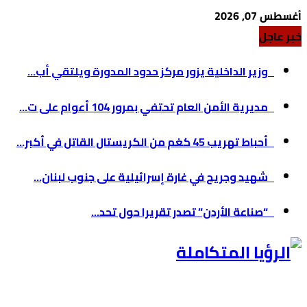
أغسطس 07, 2026
خبر عاجل
وزير الداخلية يزور مركز حدود المدورة ويلتقي أب...
مديرية الأمن العام تحتفي بمرور 104 أعوام على ت...
أحباط تهريب 45 كغم من الكريستال القاتل في أكبر...
شهيد وجريح في غارة إسرائيلية على جنوب لبنان...
“صناعة الأردن” تصدر تقريرا حول تحد...