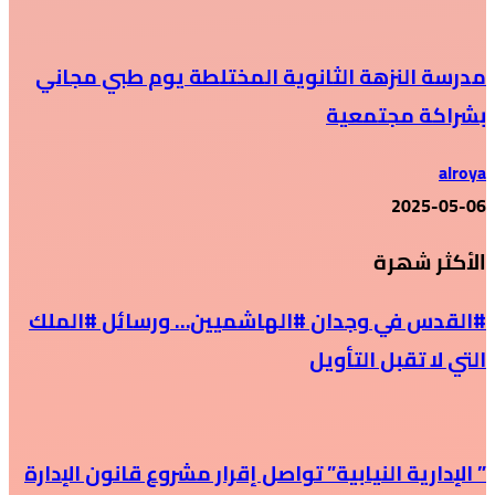
مدرسة النزهة الثانوية المختلطة يوم طبي مجاني
بشراكة مجتمعية
alroya
2025-05-06
الأكثر شهرة
#القدس في وجدان #الهاشميين… ورسائل #الملك
التي لا تقبل التأويل
” الإدارية النيابية” تواصل إقرار مشروع قانون الإدارة