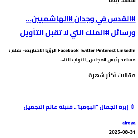
‫شاهد أيضًا‬
#القدس في وجدان #الهاشميين…
ورسائل #الملك التي لا تقبل التأويل
Facebook Twitter Pinterest LinkedIn الرؤيا الاخبارية:- بقلم :
مساعد رئيس #مجلس_النواب النا…
مقالات أكثر شهرة
💉 إبرة الجمال “البومبا”.. قنبلة عالم التجميل
alroya
2025-08-31