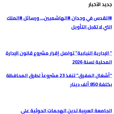
جديد الأخبار
#القدس في وجدان #الهاشميين… ورسائل #الملك
التي لا تقبل التأويل
” الإدارية النيابية” تواصل إقرار مشروع قانون الإدارة
المحلية لسنة 2026
“أشغال المفرق” تنفذ 23 مشروعاً لطرق المحافظة
بكلفة 850 ألف دينار
الجامعة العربية تدين الهجمات الحوثية على