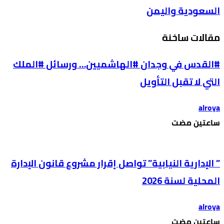
السعودية واليمن
مقالات ساخنة
#القدس في وجدان #الهاشميين… ورسائل #الملك
التي لا تقبل التأويل
alroya
‫‫‫‏‫ساعتين مضت‬
” الإدارية النيابية” تواصل إقرار مشروع قانون الإدارة
المحلية لسنة 2026
alroya
‫‫‫‏‫ساعتين مضت‬