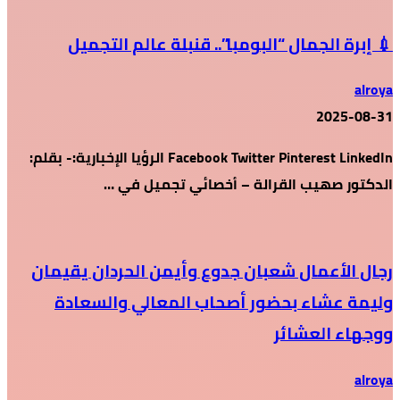
💉 إبرة الجمال “البومبا”.. قنبلة عالم التجميل
alroya
2025-08-31
Facebook Twitter Pinterest LinkedIn الرؤيا الإخبارية:- بقلم:
الدكتور صهيب القرالة – أخصائي تجميل في …
رجال الأعمال شعبان جدوع وأيمن الحردان يقيمان
وليمة عشاء بحضور أصحاب المعالي والسعادة
ووجهاء العشائر
alroya