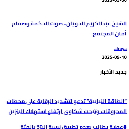
2025-05-06
الشيخ عبدالكريم الحويان.. صوت الحكمة وصمام
أمان المجتمع
alroya
2025-09-10
جديد الأخبار
“الطاقة النيابية” تدعو لتشديد الرقابة على محطات
المحروقات وتبحث شكاوى ارتفاع استهلاك البنزين
#عطية يطالب بعدم تطبيق نسبة الـ30 بالمئة