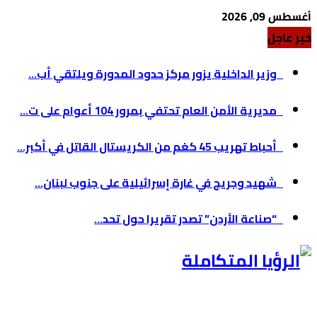
أغسطس 09, 2026
خبر عاجل
وزير الداخلية يزور مركز حدود المدورة ويلتقي أب...
مديرية الأمن العام تحتفي بمرور 104 أعوام على ت...
أحباط تهريب 45 كغم من الكريستال القاتل في أكبر...
شهيد وجريح في غارة إسرائيلية على جنوب لبنان...
“صناعة الأردن” تصدر تقريرا حول تحد...