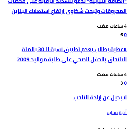
“الطاقة النيابية” تدعو لتشديد الرقابة على محطات
المحروقات وتبحث شكاوى ارتفاع استهلاك البنزين
6
0
#عطية يطالب بعدم تطبيق نسبة الـ30 بالمئة
للالتحاق بالحقل الصحي على طلبة مواليد 2009
3
0
لا بديل عن إرادة الناخب
أخبار محليه