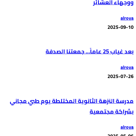
ووجهاء العشائر
alroya
2025-09-10
بعد غياب 25 عاماً… جمعتنا الصدفة
alroya
2025-07-26
مدرسة النزهة الثانوية المختلطة يوم طبي مجاني
بشراكة مجتمعية
alroya