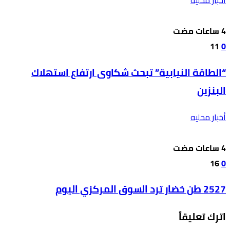
أخبار محليه
11
0
“الطاقة النيابية” تبحث شكاوى ارتفاع استهلاك
البنزين
أخبار محليه
16
0
2527 طن خضار ترد السوق المركزي اليوم
اترك تعليقاً