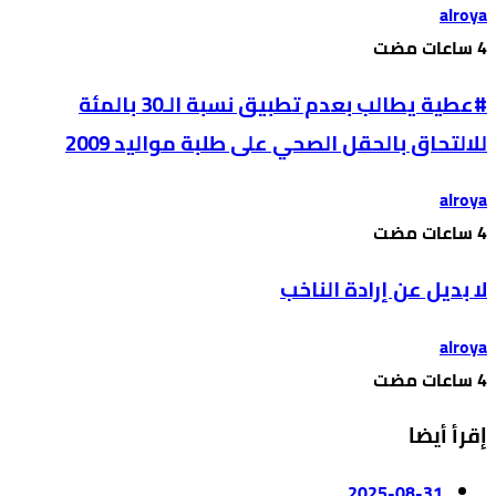
alroya
#عطية يطالب بعدم تطبيق نسبة الـ30 بالمئة
للالتحاق بالحقل الصحي على طلبة مواليد 2009
alroya
لا بديل عن إرادة الناخب
alroya
إقرأ أيضا
2025-08-31