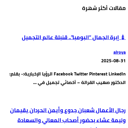
مقالات أكثر شهرة
💉 إبرة الجمال “البومبا”.. قنبلة عالم التجميل
alroya
2025-08-31
Facebook Twitter Pinterest LinkedIn الرؤيا الإخبارية:- بقلم:
الدكتور صهيب القرالة – أخصائي تجميل في …
رجال الأعمال شعبان جدوع وأيمن الحردان يقيمان
وليمة عشاء بحضور أصحاب المعالي والسعادة