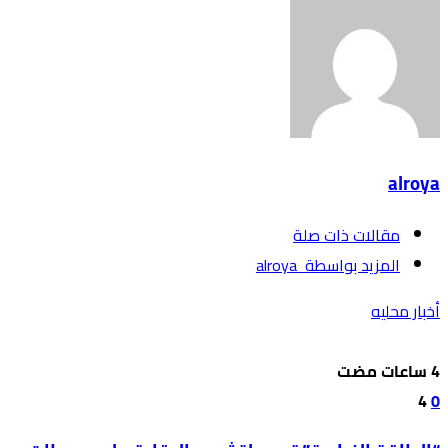
alroya
‫مقالات ذات صلة‬
‫‫المزيد بواسطة‬ ‬ alroya
أخبار محليه
4
0