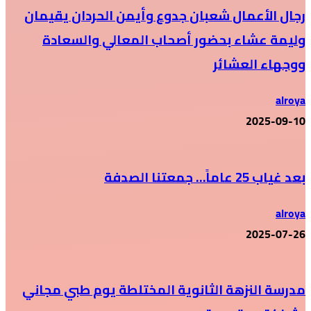
رجال الأعمال شعبان جدوع وأيمن الحردان يقيمان
وليمة عشاء بحضور أصحاب المعالي والسعادة
ووجهاء العشائر
alroya
2025-09-10
بعد غياب 25 عاماً… جمعتنا الصدفة
alroya
2025-07-26
مدرسة النزهة الثانوية المختلطة يوم طبي مجاني