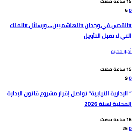
6
0
#القدس في وجدان #الهاشميين… ورسائل #الملك
التي لا تقبل التأويل
أخبار محليه
9
0
” الإدارية النيابية” تواصل إقرار مشروع قانون الإدارة
المحلية لسنة 2026
25
0