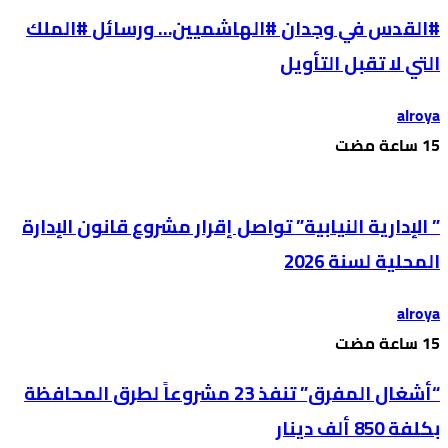
#القدس في وجدان #الهاشميين… ورسائل #الملك
التي لا تقبل التأويل
alroya
” الإدارية النيابية” تواصل إقرار مشروع قانون الإدارة
المحلية لسنة 2026
alroya
“أشغال المفرق” تنفذ 23 مشروعاً لطرق المحافظة
بكلفة 850 ألف دينار