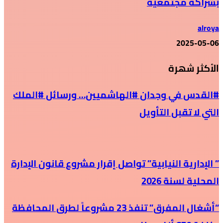
بشراكة مجتمعية
alroya
2025-05-06
الأكثر شهرة
#القدس في وجدان #الهاشميين… ورسائل #الملك
التي لا تقبل التأويل
” الإدارية النيابية” تواصل إقرار مشروع قانون الإدارة
المحلية لسنة 2026
“أشغال المفرق” تنفذ 23 مشروعاً لطرق المحافظة