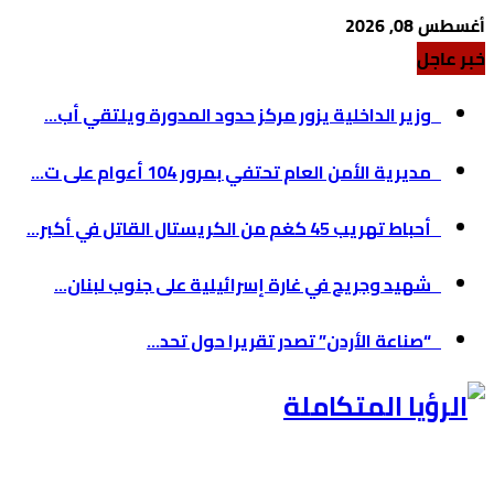
أغسطس 08, 2026
خبر عاجل
وزير الداخلية يزور مركز حدود المدورة ويلتقي أب...
مديرية الأمن العام تحتفي بمرور 104 أعوام على ت...
أحباط تهريب 45 كغم من الكريستال القاتل في أكبر...
شهيد وجريح في غارة إسرائيلية على جنوب لبنان...
“صناعة الأردن” تصدر تقريرا حول تحد...