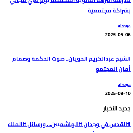
مدرسة النزهة الثانوية المختلطة يوم طبي مجاني
بشراكة مجتمعية
alroya
2025-05-06
الشيخ عبدالكريم الحويان.. صوت الحكمة وصمام
أمان المجتمع
alroya
2025-09-10
جديد الأخبار
#القدس في وجدان #الهاشميين… ورسائل #الملك