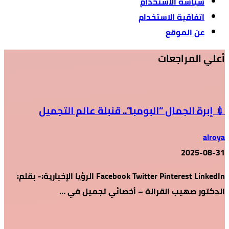
سياسة الاستخدام
اتفاقية الاستخدام
عن الموقع
أعلي المراجعات
💉 إبرة الجمال “البومبا”.. قنبلة عالم التجميل
alroya
2025-08-31
Facebook Twitter Pinterest LinkedIn الرؤيا الإخبارية:- بقلم:
الدكتور صهيب القرالة – أخصائي تجميل في …