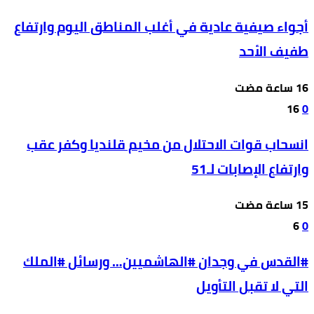
أجواء صيفية عادية في أغلب المناطق اليوم وارتفاع
طفيف الأحد
16
0
انسحاب قوات الاحتلال من مخيم قلنديا وكفر عقب
وارتفاع الإصابات لـ51
6
0
#القدس في وجدان #الهاشميين… ورسائل #الملك
التي لا تقبل التأويل