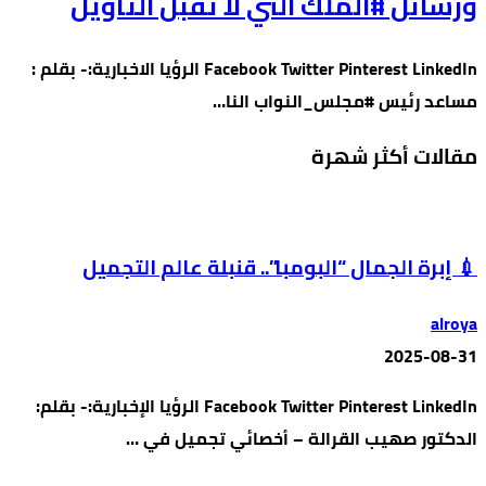
ورسائل #الملك التي لا تقبل التأويل
Facebook Twitter Pinterest LinkedIn الرؤيا الاخبارية:- بقلم :
مساعد رئيس #مجلس_النواب النا…
مقالات أكثر شهرة
💉 إبرة الجمال “البومبا”.. قنبلة عالم التجميل
alroya
2025-08-31
Facebook Twitter Pinterest LinkedIn الرؤيا الإخبارية:- بقلم:
الدكتور صهيب القرالة – أخصائي تجميل في …