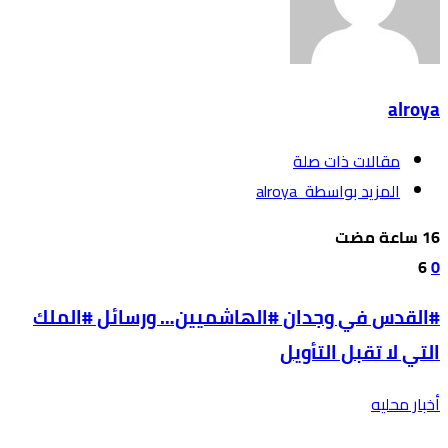
alroya
‫مقالات ذات صلة‬
‫‫المزيد بواسطة‬ ‬ alroya
6
0
#القدس في وجدان #الهاشميين… ورسائل #الملك
التي لا تقبل التأويل
أخبار محليه