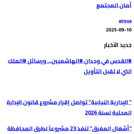
أمان المجتمع
alroya
2025-09-10
جديد الأخبار
#القدس في وجدان #الهاشميين… ورسائل #الملك
التي لا تقبل التأويل
” الإدارية النيابية” تواصل إقرار مشروع قانون الإدارة
المحلية لسنة 2026
“أشغال المفرق” تنفذ 23 مشروعاً لطرق المحافظة