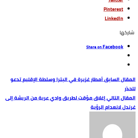
Pinterest
LinkedIn
‫‫ شاركها‬
Facebook
Share on
أمطار غزيرة في البترا وسلطة الإقليم تدعو
للحذر
إغلاق مؤقت لطريق وادي عربة من الريشة إلى
غرندل لانعدام الرؤية