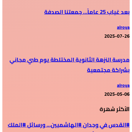
بعد غياب 25 عاماً… جمعتنا الصدفة
alroya
2025-07-26
مدرسة النزهة الثانوية المختلطة يوم طبي مجاني
بشراكة مجتمعية
alroya
2025-05-06
الأكثر شهرة
#القدس في وجدان #الهاشميين… ورسائل #الملك