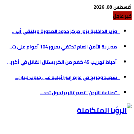
أغسطس 08, 2026
خبر عاجل
وزير الداخلية يزور مركز حدود المدورة ويلتقي أب...
مديرية الأمن العام تحتفي بمرور 104 أعوام على ت...
أحباط تهريب 45 كغم من الكريستال القاتل في أكبر...
شهيد وجريح في غارة إسرائيلية على جنوب لبنان...
“صناعة الأردن” تصدر تقريرا حول تحد...