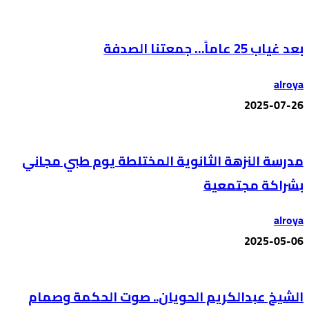
بعد غياب 25 عاماً… جمعتنا الصدفة
alroya
2025-07-26
مدرسة النزهة الثانوية المختلطة يوم طبي مجاني
بشراكة مجتمعية
alroya
2025-05-06
الشيخ عبدالكريم الحويان.. صوت الحكمة وصمام