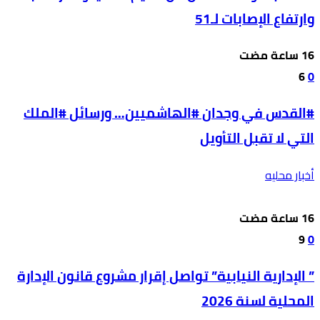
وارتفاع الإصابات لـ51
6
0
#القدس في وجدان #الهاشميين… ورسائل #الملك
التي لا تقبل التأويل
أخبار محليه
9
0
” الإدارية النيابية” تواصل إقرار مشروع قانون الإدارة
المحلية لسنة 2026