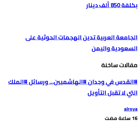
بكلفة 850 ألف دينار
الجامعة العربية تدين الهجمات الحوثية على
السعودية واليمن
مقالات ساخنة
#القدس في وجدان #الهاشميين… ورسائل #الملك
التي لا تقبل التأويل
alroya