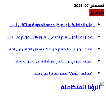
أغسطس 07, 2026
خبر عاجل
وزير الداخلية يزور مركز حدود المدورة ويلتقي أب...
مديرية الأمن العام تحتفي بمرور 104 أعوام على ت...
أحباط تهريب 45 كغم من الكريستال القاتل في أكبر...
شهيد وجريح في غارة إسرائيلية على جنوب لبنان...
“صناعة الأردن” تصدر تقريرا حول تحد...