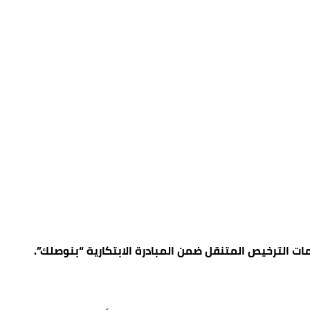
مات الترخيص المتنقل ضمن المبادرة الابتكارية “بنوصلك”.