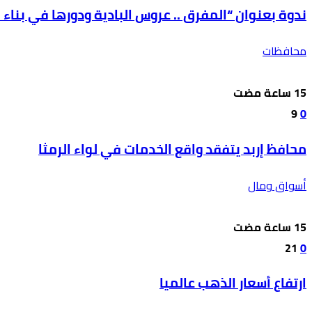
ندوة بعنوان “المفرق .. عروس البادية ودورها في بناء ال
محافظات
9
0
محافظ إربد يتفقد واقع الخدمات في لواء الرمثا
أسواق ومال
21
0
ارتفاع أسعار الذهب عالميا