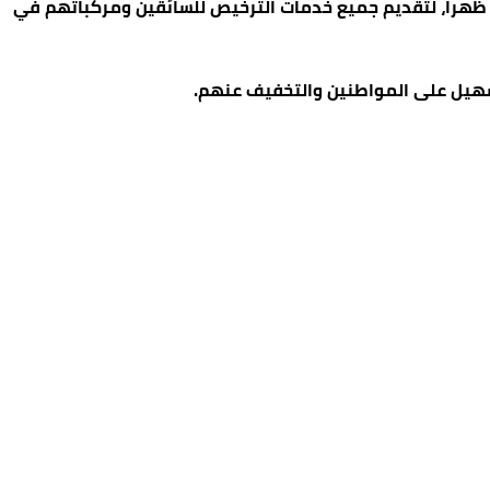
لة ستتواجد في قاعة الأمير حسين التابعة للبلدية، من الساعة 8 صباحا وحتى الثانية ظهرا، لتقديم جميع خدمات الترخيص للسائقين ومركباتهم في
لتسهيل على المواطنين والتخفيف عنهم.