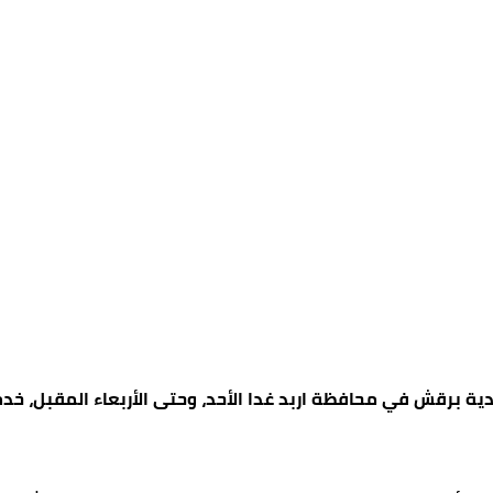
لدية برقش في محافظة اربد غدا الأحد، وحتى الأربعاء المقبل، خد