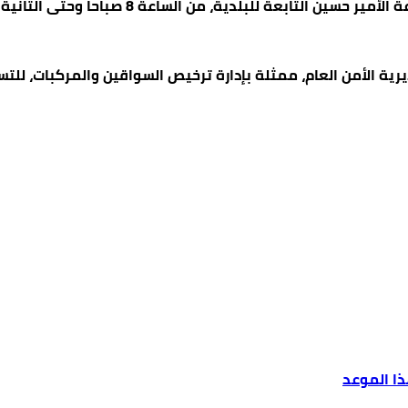
( بترا) اليوم السبت، إن عربة الترخيص المتنق
يرية الأمن العام، ممثلة بإدارة ترخيص السواقين والمركبات، ل
ذا الموعد