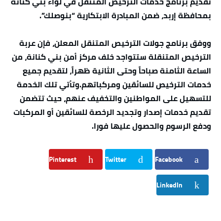
تقديم برنامج خدمات الترخيص المتنقل في لواء بني كنانة
بمحافظة إربد، ضمن المبادرة الابتكارية “بنوصلك”.
ووفق برنامج جولات الترخيص المتنقل المعلن، فإن عربة
الترخيص المتنقلة ستتواجد خلف مركز أمن بني كنانة، من
الساعة الثامنة صباحاً وحتى الثانية ظهراً، لتقديم جميع
خدمات الترخيص للسائقين ومركباتهم.وتأتي تلك الخدمة
للتسهيل على المواطنين والتخفيف عنهم، حيث تتضمن
تقديم خدمات إصدار وتجديد الرخصة للسائقين أو المركبات
ودفع الرسوم والحصول عليها فورا.
Pinterest
Twitter
Facebook
LinkedIn