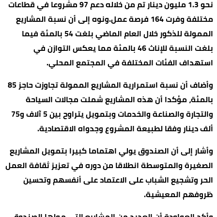
نحو 1.3 مليون دينار تم من خلاله دعم 97 مشروعا في قطاعات
مختلفة وفرت 164 فرصة عمل.ونوه إلى أن نسبة المشاريع
الممولة للذكور خلال العام الماضي بلغت 54 بالمئة فيما
بلغت النسبة للإناث 46 بالمئة مما يعكس التوازن في
استهداف الفئات المختلفة في المجتمع المحلي.
وأضاف أن نسبة استمرارية المشاريع الممولة تجاوزت حاجز 85
بالمئة، مؤكدا أن هذه المشاريع شملت مجالات السياحة
والتجارة والصناعة والخدمات وبتمويل يتراوح بين 5 آلاف و75
ألف دينار وفقا لطبيعة المشروع وجدواه الاقتصادية.
وأشار إلى أن الصندوق يولي اهتماما كبيرا بتمويل المشاريع
الصغيرة والمتوسطة انطلاقا من دوره في تعزيز ثقافة العمل
الحر وتشجيع الشباب على الاعتماد على أنفسهم وتحسين
ظروفهم المعيشية.
وأكد العواودة أن العديد من المشاريع التي مولها الصندوق