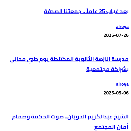
بعد غياب 25 عاماً… جمعتنا الصدفة
alroya
2025-07-26
مدرسة النزهة الثانوية المختلطة يوم طبي مجاني
بشراكة مجتمعية
alroya
2025-05-06
الشيخ عبدالكريم الحويان.. صوت الحكمة وصمام
أمان المجتمع