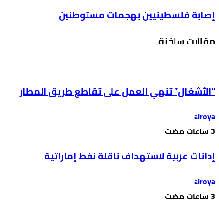
إصابة فلسطينيين بهجمات مستوطنين
مقالات ساخنة
“الأشغال” تنهي العمل على تقاطع طريق المطار
alroya
إدانات عربية لاستهداف ناقلة نفط إماراتية
alroya