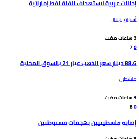
إدانات عربية لاستهداف ناقلة نفط إماراتية
أسواق ومال
7
0
88.6 دينار سعر الذهب عيار 21 بالسوق المحلية
فلسطين
8
0
إصابة فلسطينيين بهجمات مستوطنين