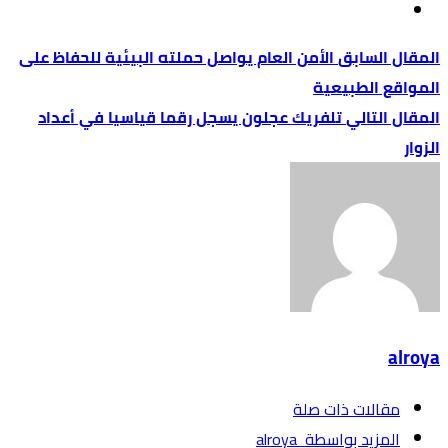
الأمن العام يواصل حملته البيئية للحفاظ على
المواقع الطبيعية
تلفريك عجلون يسجل رقما قياسيا في أعداد
الزوار
alroya
‫مقالات ذات صلة‬
‫‫المزيد بواسطة‬ ‬ alroya