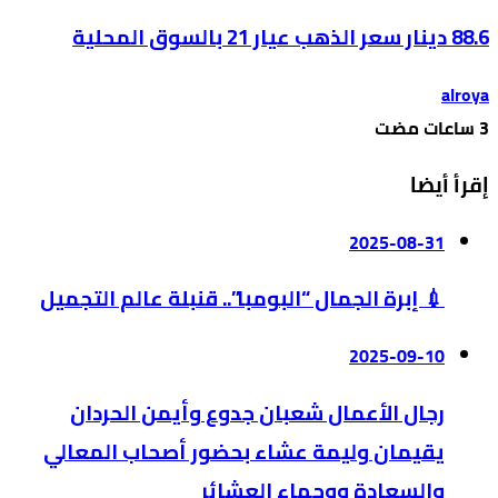
88.6 دينار سعر الذهب عيار 21 بالسوق المحلية
alroya
إقرأ أيضا
2025-08-31
💉 إبرة الجمال “البومبا”.. قنبلة عالم التجميل
2025-09-10
رجال الأعمال شعبان جدوع وأيمن الحردان
يقيمان وليمة عشاء بحضور أصحاب المعالي
والسعادة ووجهاء العشائر