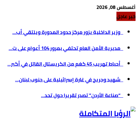
أغسطس 08, 2026
خبر عاجل
وزير الداخلية يزور مركز حدود المدورة ويلتقي أب...
مديرية الأمن العام تحتفي بمرور 104 أعوام على ت...
أحباط تهريب 45 كغم من الكريستال القاتل في أكبر...
شهيد وجريح في غارة إسرائيلية على جنوب لبنان...
“صناعة الأردن” تصدر تقريرا حول تحد...