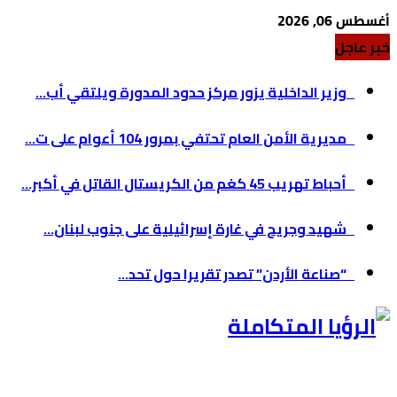
أغسطس 06, 2026
خبر عاجل
وزير الداخلية يزور مركز حدود المدورة ويلتقي أب...
مديرية الأمن العام تحتفي بمرور 104 أعوام على ت...
أحباط تهريب 45 كغم من الكريستال القاتل في أكبر...
شهيد وجريح في غارة إسرائيلية على جنوب لبنان...
“صناعة الأردن” تصدر تقريرا حول تحد...