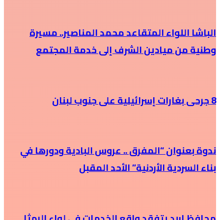
الباشا اللواء المتقاعد محمد المناصير.. مسيرة
وطنية من ميادين الشرف إلى خدمة المجتمع
8 جرحى بغارات إسرائيلية على جنوب لبنان
ندوة بعنوان “المفرق .. عروس البادية ودورها في
بناء السردية الأردنية” الأحد المقبل
محافظ إربد يتفقد واقع الخدمات في لواء الرمثا