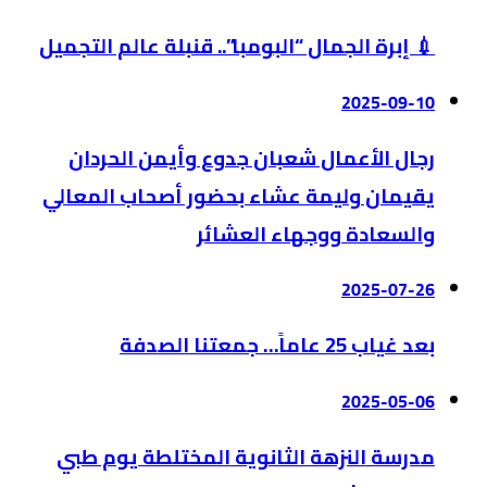
💉 إبرة الجمال “البومبا”.. قنبلة عالم التجميل
2025-09-10
رجال الأعمال شعبان جدوع وأيمن الحردان
يقيمان وليمة عشاء بحضور أصحاب المعالي
والسعادة ووجهاء العشائر
2025-07-26
بعد غياب 25 عاماً… جمعتنا الصدفة
2025-05-06
مدرسة النزهة الثانوية المختلطة يوم طبي