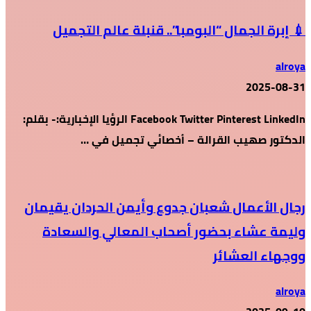
💉 إبرة الجمال “البومبا”.. قنبلة عالم التجميل
alroya
2025-08-31
Facebook Twitter Pinterest LinkedIn الرؤيا الإخبارية:- بقلم:
الدكتور صهيب القرالة – أخصائي تجميل في …
رجال الأعمال شعبان جدوع وأيمن الحردان يقيمان
وليمة عشاء بحضور أصحاب المعالي والسعادة
ووجهاء العشائر
alroya