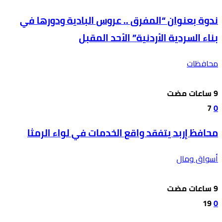
ندوة بعنوان “المفرق .. عروس البادية ودورها في
بناء السردية الأردنية” الأحد المقبل
محافظات
7
0
محافظ إربد يتفقد واقع الخدمات في لواء الرمثا
أسواق ومال
19
0