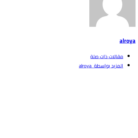
alroya
‫مقالات ذات صلة‬
‫‫المزيد بواسطة‬ ‬ alroya