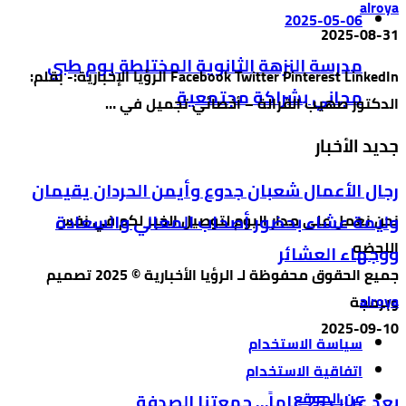
alroya
2025-05-06
2025-08-31
مدرسة النزهة الثانوية المختلطة يوم طبي
Facebook Twitter Pinterest LinkedIn الرؤيا الإخبارية:- بقلم:
مجاني بشراكة مجتمعية
الدكتور صهيب القرالة – أخصائي تجميل في …
جديد الأخبار
رجال الأعمال شعبان جدوع وأيمن الحردان يقيمان
نحن نعمل على مدار اليوم لتوصيل الخبر لكم في نفس
وليمة عشاء بحضور أصحاب المعالي والسعادة
اللحضه
ووجهاء العشائر
جميع الحقوق محفوظة لـ الرؤيا الأخبارية © 2025 تصميم
alroya
وبرمجة
2025-09-10
سياسة الاستخدام
اتفاقية الاستخدام
عن الموقع
بعد غياب 25 عاماً… جمعتنا الصدفة