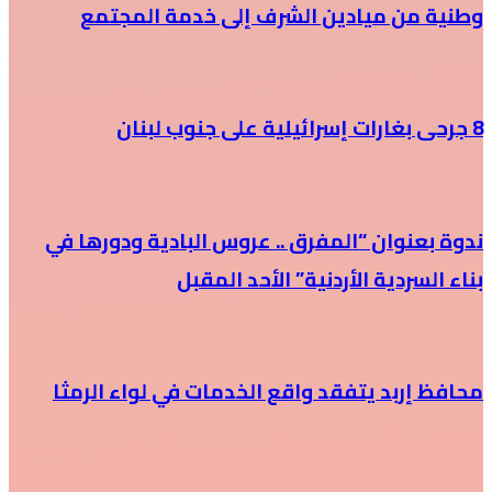
وطنية من ميادين الشرف إلى خدمة المجتمع
8 جرحى بغارات إسرائيلية على جنوب لبنان
ندوة بعنوان “المفرق .. عروس البادية ودورها في
بناء السردية الأردنية” الأحد المقبل
محافظ إربد يتفقد واقع الخدمات في لواء الرمثا