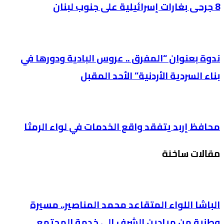
8 جرحى بغارات إسرائيلية على جنوب لبنان
ندوة بعنوان “المفرق .. عروس البادية ودورها في
بناء السردية الأردنية” الأحد المقبل
محافظ إربد يتفقد واقع الخدمات في لواء الرمثا
مقالات ساخنة
الباشا اللواء المتقاعد محمد المناصير.. مسيرة
وطنية من ميادين الشرف إلى خدمة المجتمع