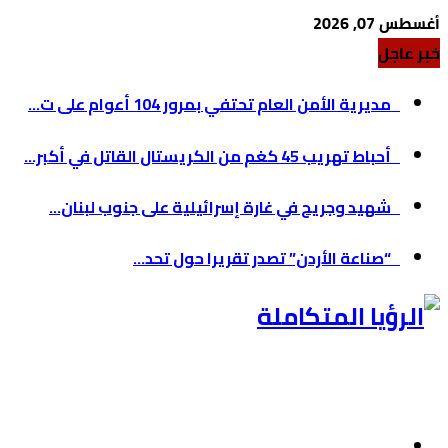
أغسطس 07, 2026
خبر عاجل
مديرية الأمن العام تحتفي بمرور 104 أعوام على ت...
أحباط تهريب 45 كغم من الكريستال القاتل في أكبر...
شهيد وجريح في غارة إسرائيلية على جنوب لبنان...
“صناعة الأردن” تصدر تقريرا حول تحد...