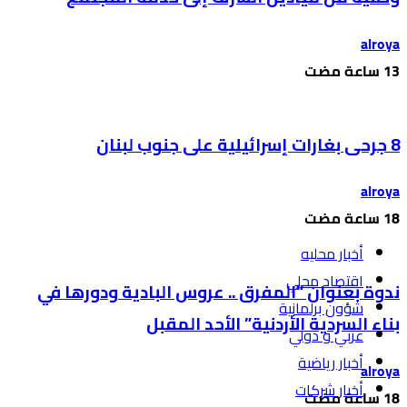
alroya
8 جرحى بغارات إسرائيلية على جنوب لبنان
alroya
أخبار محليه
اقتصاد محلي
ندوة بعنوان “المفرق .. عروس البادية ودورها في
شؤون برلمانية
بناء السردية الأردنية” الأحد المقبل
عربي و دولي
أخبار رياضية
alroya
أخبار شركات