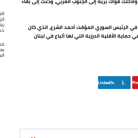
وأدخلت قوات برية إلى الجنوب الغربي، ودعت إلى بقاء
الث
اله
ريا
في الرئيس السوري المؤقت أحمد الشرع، الذي كان
كمن
 حماية الأقلية الدرزية التي لها أتباع في لبنان
قطا
الس
LinkedIn
Pin