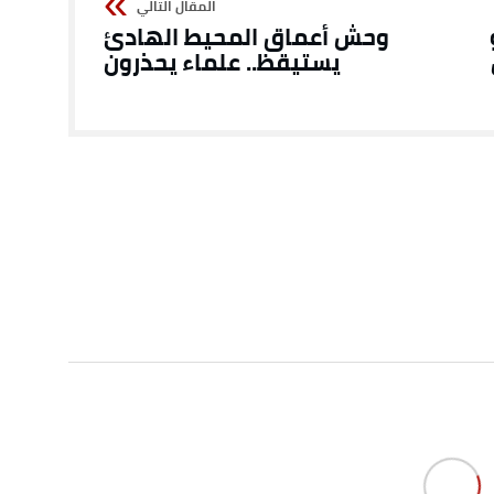
وحش أعماق المحيط الهادئ
يستيقظ.. علماء يحذرون