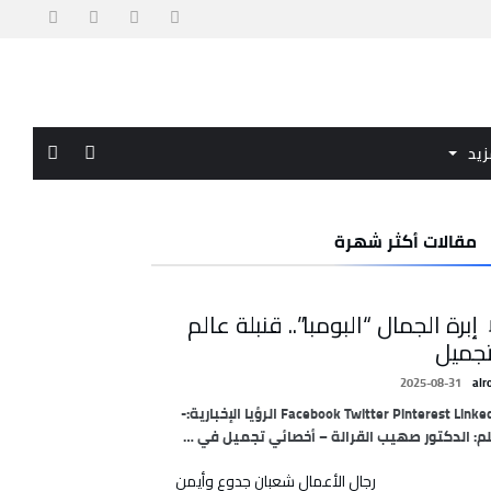
زيد
مقالات أكثر شهرة
 إبرة الجمال “البومبا”.. قنبلة عالم
تجميل
2025-08-31
alr
Facebook Twitter Pinterest LinkedIn الرؤيا الإخبارية:-
م: الدكتور صهيب القرالة – أخصائي تجميل في …
رجال الأعمال شعبان جدوع وأيمن