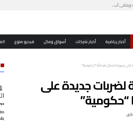
ويلتقي أب...
ب لبنان...
أخبار رياضية
أخبار شركات
أسواق ومال
فيديو منوع
الم
 على سوريا تشمل أهدافًا “حكومية”
ة لضربات جديدة على
💉
 “حكومية”
ال
oya
بقل