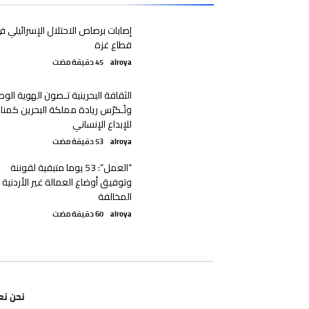
إصابات برصاص الاحتلال الإسرائيلي ف
قطاع غزة
alroya
الثقافة البحرينية تـصون الهوية الوط
وتُـكرّس ريادة مملكة البحرين كمنا
للإبداع الإنساني
alroya
“العمل”: 53 يوما متبقية لقوننة
وتوفيق أوضاع العمالة غير الأردنية
المخالفة
alroya
نحن نع