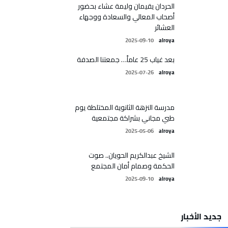
الحردان يقيمان وليمة عشاء بحضور
أصحاب المعالي والسعادة ووجهاء
العشائر
2025-09-10
alroya
بعد غياب 25 عاماً… جمعتنا الصدفة
2025-07-26
alroya
مدرسة النزهة الثانوية المختلطة يوم
طبي مجاني بشراكة مجتمعية
2025-05-06
alroya
الشيخ عبدالكريم الحويان.. صوت
الحكمة وصمام أمان المجتمع
2025-09-10
alroya
جديد الأخبار