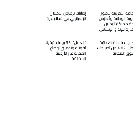
قافة البحرينية تـصون
إصابات برصاص الاحتلال
وية الوطنية وتُـكرّس
الإسرائيلي في قطاع غزة
دة مملكة البحرين
ارة للإبداع الإنساني
ع الصناعات الغذائية
“العمل”: 53 يوما متبقية
يغطي 62 % من احتياجات
لقوننة وتوفيق أوضاع
وق المحلية
العمالة غير الأردنية
المخالفة