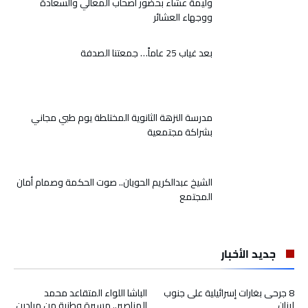
وليمة عشاء بحضور أصحاب المعالي والسعادة
ووجهاء العشائر
بعد غياب 25 عاماً… جمعتنا الصدفة
مدرسة النزهة الثانوية المختلطة يوم طبي مجاني
بشراكة مجتمعية
الشيخ عبدالكريم الحويان.. صوت الحكمة وصمام أمان
المجتمع
جديد الأخبار
8 جرحى بغارات إسرائيلية على جنوب
الباشا اللواء المتقاعد محمد
لبنان
المناصير.. مسيرة وطنية من ميادين