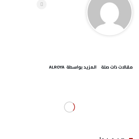
‫مقالات ذات صلة‬
‫‫المزيد بواسطة‬ ‬ ALROYA