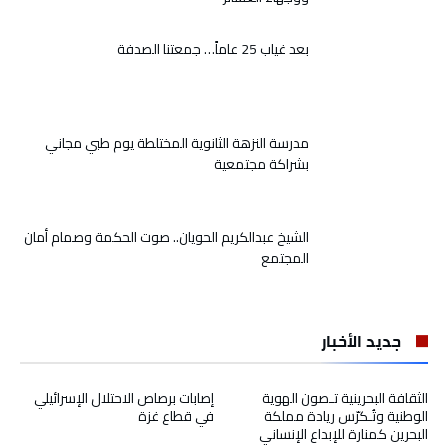
بعد غياب 25 عاماً… جمعتنا الصدفة
مدرسة النزهة الثانوية المختلطة يوم طبي مجاني
بشراكة مجتمعية
الشيخ عبدالكريم الحويان.. صوت الحكمة وصمام أمان
المجتمع
جديد الأخبار
الثقافة البحرينية تـصون الهوية
إصابات برصاص الاحتلال الإسرائيلي
الوطنية وتُـكرّس ريادة مملكة
في قطاع غزة
البحرين كمنارة للإبداع الإنساني