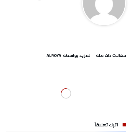
‫مقالات ذات صلة‬
‫‫المزيد بواسطة‬ ‬ ALROYA
اترك تعليقاً