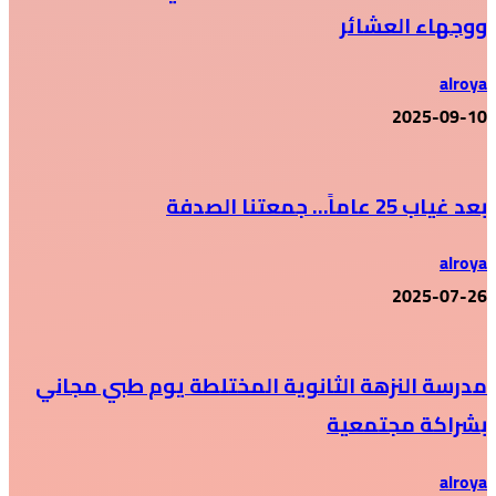
ووجهاء العشائر
alroya
2025-09-10
بعد غياب 25 عاماً… جمعتنا الصدفة
alroya
2025-07-26
مدرسة النزهة الثانوية المختلطة يوم طبي مجاني
بشراكة مجتمعية
alroya