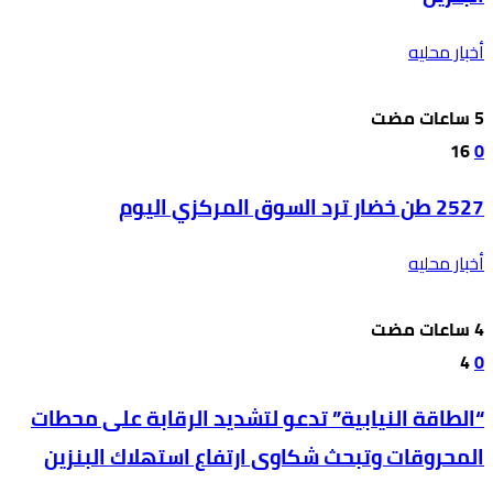
أخبار محليه
16
0
2527 طن خضار ترد السوق المركزي اليوم
أخبار محليه
4
0
“الطاقة النيابية” تدعو لتشديد الرقابة على محطات
المحروقات وتبحث شكاوى ارتفاع استهلاك البنزين