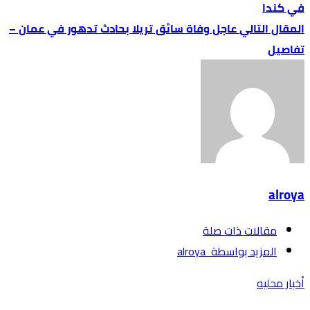
في كندا
عاجل وفاة سائق تريلا بحادث تدهور في عمان –
تفاصيل
alroya
‫مقالات ذات صلة‬
‫‫المزيد بواسطة‬ ‬ alroya
أخبار محليه