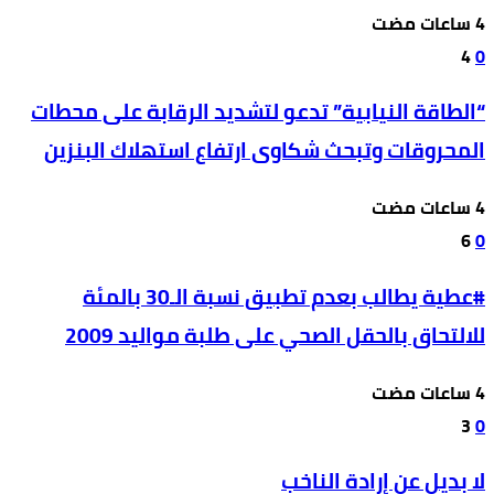
4
0
“الطاقة النيابية” تدعو لتشديد الرقابة على محطات
المحروقات وتبحث شكاوى ارتفاع استهلاك البنزين
6
0
#عطية يطالب بعدم تطبيق نسبة الـ30 بالمئة
للالتحاق بالحقل الصحي على طلبة مواليد 2009
3
0
لا بديل عن إرادة الناخب