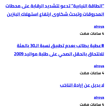
“الطاقة النيابية” تدعو لتشديد الرقابة على محطات
المحروقات وتبحث شكاوى ارتفاع استهلاك البنزين
alroya
#عطية يطالب بعدم تطبيق نسبة الـ30 بالمئة
للالتحاق بالحقل الصحي على طلبة مواليد 2009
alroya
لا بديل عن إرادة الناخب
alroya