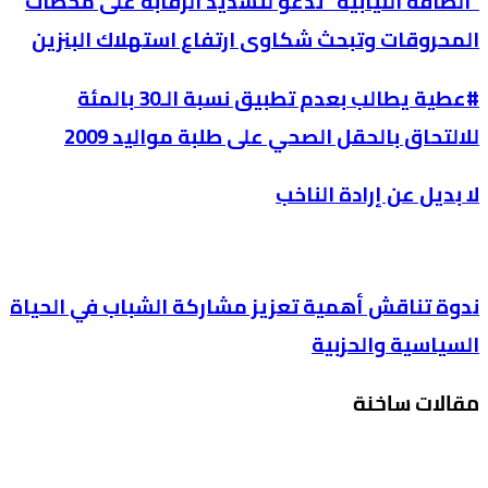
“الطاقة النيابية” تدعو لتشديد الرقابة على محطات
المحروقات وتبحث شكاوى ارتفاع استهلاك البنزين
#عطية يطالب بعدم تطبيق نسبة الـ30 بالمئة
للالتحاق بالحقل الصحي على طلبة مواليد 2009
لا بديل عن إرادة الناخب
ندوة تناقش أهمية تعزيز مشاركة الشباب في الحياة
السياسية والحزبية
مقالات ساخنة