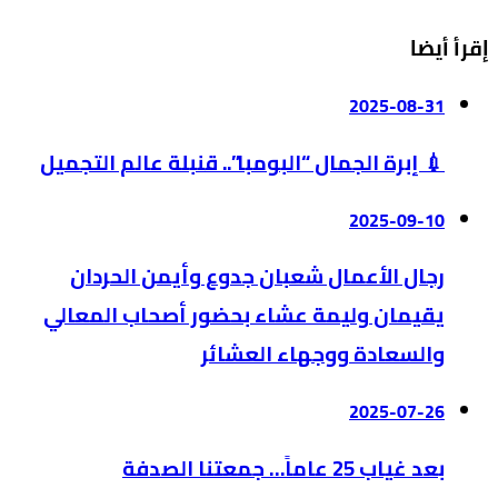
إقرأ أيضا
2025-08-31
💉 إبرة الجمال “البومبا”.. قنبلة عالم التجميل
2025-09-10
رجال الأعمال شعبان جدوع وأيمن الحردان
يقيمان وليمة عشاء بحضور أصحاب المعالي
والسعادة ووجهاء العشائر
2025-07-26
بعد غياب 25 عاماً… جمعتنا الصدفة