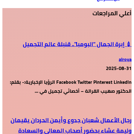
أعلي المراجعات
💉 إبرة الجمال “البومبا”.. قنبلة عالم التجميل
alroya
2025-08-31
Facebook Twitter Pinterest LinkedIn الرؤيا الإخبارية:- بقلم:
الدكتور صهيب القرالة – أخصائي تجميل في …
رجال الأعمال شعبان جدوع وأيمن الحردان يقيمان
وليمة عشاء بحضور أصحاب المعالي والسعادة