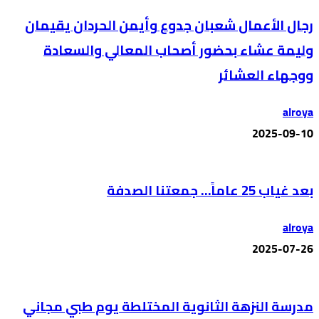
رجال الأعمال شعبان جدوع وأيمن الحردان يقيمان
وليمة عشاء بحضور أصحاب المعالي والسعادة
ووجهاء العشائر
alroya
2025-09-10
بعد غياب 25 عاماً… جمعتنا الصدفة
alroya
2025-07-26
مدرسة النزهة الثانوية المختلطة يوم طبي مجاني