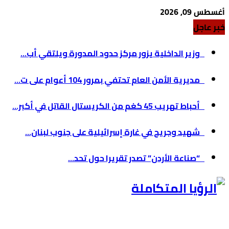
أغسطس 09, 2026
خبر عاجل
وزير الداخلية يزور مركز حدود المدورة ويلتقي أب...
مديرية الأمن العام تحتفي بمرور 104 أعوام على ت...
أحباط تهريب 45 كغم من الكريستال القاتل في أكبر...
شهيد وجريح في غارة إسرائيلية على جنوب لبنان...
“صناعة الأردن” تصدر تقريرا حول تحد...