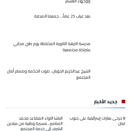
ووجهاء العشائر
بعد غياب 25 عاماً… جمعتنا الصدفة
مدرسة النزهة الثانوية المختلطة يوم طبي مجاني
بشراكة مجتمعية
الشيخ عبدالكريم الحويان.. صوت الحكمة وصمام أمان
المجتمع
جديد الأخبار
8 جرحى بغارات إسرائيلية على جنوب
الباشا اللواء المتقاعد محمد
لبنان
المناصير.. مسيرة وطنية من ميادين
الشرف إلى خدمة المجتمع