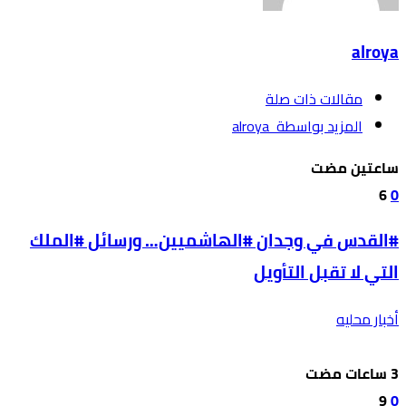
alroya
‫مقالات ذات صلة‬
‫‫المزيد بواسطة‬ ‬ alroya
‫‫‫‏‫ساعتين مضت‬
6
0
#القدس في وجدان #الهاشميين… ورسائل #الملك
التي لا تقبل التأويل
أخبار محليه
9
0