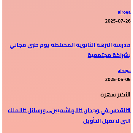
alroya
2025-07-26
مدرسة النزهة الثانوية المختلطة يوم طبي مجاني
بشراكة مجتمعية
alroya
2025-05-06
الأكثر شهرة
#القدس في وجدان #الهاشميين… ورسائل #الملك
التي لا تقبل التأويل