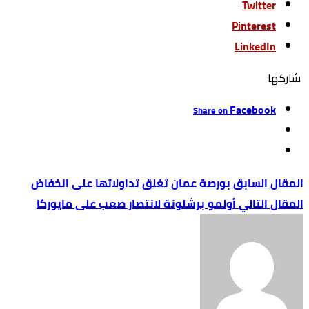
Twitter
Pinterest
LinkedIn
‫‫ شاركها‬
Facebook
Share on
بورصة عمان تغلق تداولاتها على انخفاض
أولمو برشلونة لانتصار صعب على مايوركا