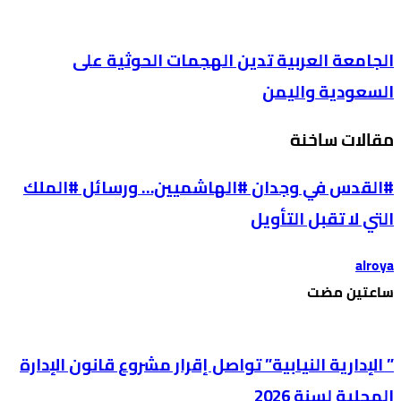
الجامعة العربية تدين الهجمات الحوثية على
السعودية واليمن
مقالات ساخنة
#القدس في وجدان #الهاشميين… ورسائل #الملك
التي لا تقبل التأويل
alroya
‫‫‫‏‫ساعتين مضت‬
” الإدارية النيابية” تواصل إقرار مشروع قانون الإدارة
المحلية لسنة 2026