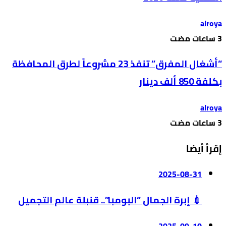
alroya
“أشغال المفرق” تنفذ 23 مشروعاً لطرق المحافظة
بكلفة 850 ألف دينار
alroya
إقرأ أيضا
2025-08-31
💉 إبرة الجمال “البومبا”.. قنبلة عالم التجميل
2025-09-10