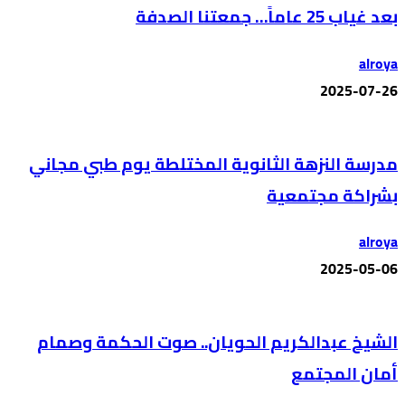
بعد غياب 25 عاماً… جمعتنا الصدفة
alroya
2025-07-26
مدرسة النزهة الثانوية المختلطة يوم طبي مجاني
بشراكة مجتمعية
alroya
2025-05-06
الشيخ عبدالكريم الحويان.. صوت الحكمة وصمام
أمان المجتمع