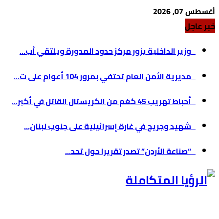
أغسطس 07, 2026
خبر عاجل
وزير الداخلية يزور مركز حدود المدورة ويلتقي أب...
مديرية الأمن العام تحتفي بمرور 104 أعوام على ت...
أحباط تهريب 45 كغم من الكريستال القاتل في أكبر...
شهيد وجريح في غارة إسرائيلية على جنوب لبنان...
“صناعة الأردن” تصدر تقريرا حول تحد...