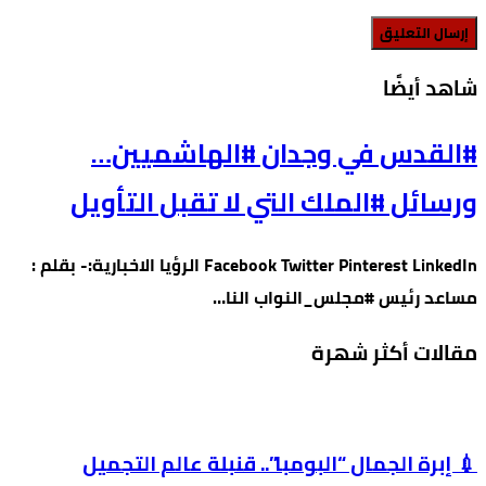
‫شاهد أيضًا‬
#القدس في وجدان #الهاشميين…
ورسائل #الملك التي لا تقبل التأويل
Facebook Twitter Pinterest LinkedIn الرؤيا الاخبارية:- بقلم :
مساعد رئيس #مجلس_النواب النا…
مقالات أكثر شهرة
💉 إبرة الجمال “البومبا”.. قنبلة عالم التجميل