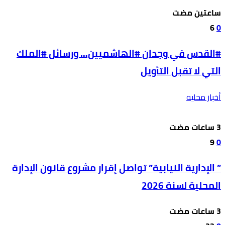
‫‫‫‏‫ساعتين مضت‬
6
0
#القدس في وجدان #الهاشميين… ورسائل #الملك
التي لا تقبل التأويل
أخبار محليه
9
0
” الإدارية النيابية” تواصل إقرار مشروع قانون الإدارة
المحلية لسنة 2026