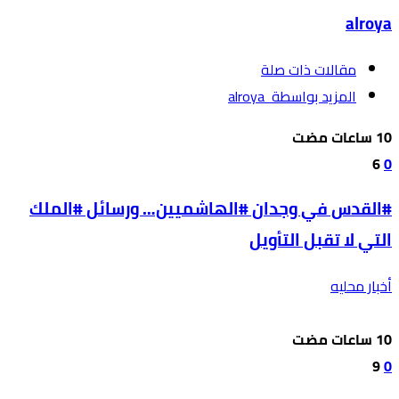
alroya
‫مقالات ذات صلة‬
‫‫المزيد بواسطة‬ ‬ alroya
6
0
#القدس في وجدان #الهاشميين… ورسائل #الملك
التي لا تقبل التأويل
أخبار محليه
9
0