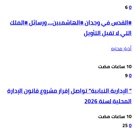
6
0
#القدس في وجدان #الهاشميين… ورسائل #الملك
التي لا تقبل التأويل
أخبار محليه
9
0
” الإدارية النيابية” تواصل إقرار مشروع قانون الإدارة
المحلية لسنة 2026
25
0