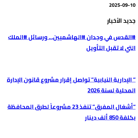
2025-09-10
جديد الأخبار
#القدس في وجدان #الهاشميين… ورسائل #الملك
التي لا تقبل التأويل
” الإدارية النيابية” تواصل إقرار مشروع قانون الإدارة
المحلية لسنة 2026
“أشغال المفرق” تنفذ 23 مشروعاً لطرق المحافظة
بكلفة 850 ألف دينار