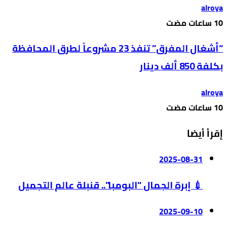
alroya
“أشغال المفرق” تنفذ 23 مشروعاً لطرق المحافظة
بكلفة 850 ألف دينار
alroya
إقرأ أيضا
2025-08-31
💉 إبرة الجمال “البومبا”.. قنبلة عالم التجميل
2025-09-10