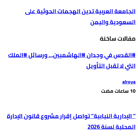
الجامعة العربية تدين الهجمات الحوثية على
السعودية واليمن
مقالات ساخنة
#القدس في وجدان #الهاشميين… ورسائل #الملك
التي لا تقبل التأويل
alroya
” الإدارية النيابية” تواصل إقرار مشروع قانون الإدارة
المحلية لسنة 2026