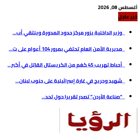
أغسطس 08, 2026
خبر عاجل
وزير الداخلية يزور مركز حدود المدورة ويلتقي أب...
مديرية الأمن العام تحتفي بمرور 104 أعوام على ت...
أحباط تهريب 45 كغم من الكريستال القاتل في أكبر...
شهيد وجريح في غارة إسرائيلية على جنوب لبنان...
“صناعة الأردن” تصدر تقريرا حول تحد...