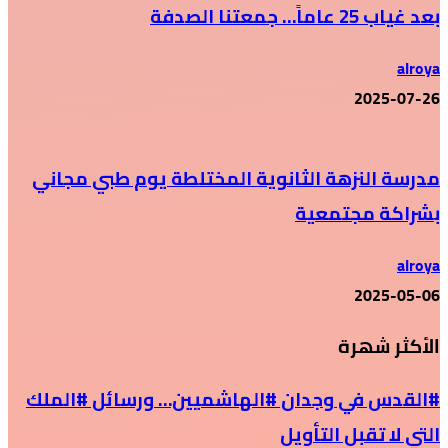
بعد غياب 25 عاماً… جمعتنا الصدفة
alroya
2025-07-26
مدرسة النزهة الثانوية المختلطة يوم طبي مجاني
بشراكة مجتمعية
alroya
2025-05-06
الأكثر شهرة
#القدس في وجدان #الهاشميين… ورسائل #الملك
التي لا تقبل التأويل