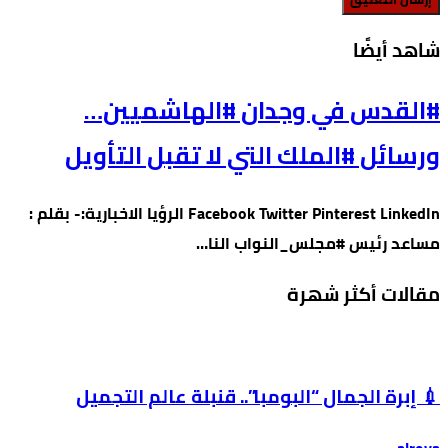
‫شاهد أيضًا‬
#القدس في وجدان #الهاشميين…
ورسائل #الملك التي لا تقبل التأويل
Facebook Twitter Pinterest LinkedIn الرؤيا الاخبارية:- بقلم :
مساعد رئيس #مجلس_النواب النا…
مقالات أكثر شهرة
💉 إبرة الجمال “البومبا”.. قنبلة عالم التجميل