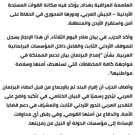
العاصمة العراقية بغداد، يؤكد فيه مكانة القوات المسلحة
الأردنية – الجيش العربي، ودورها المحوري في الحفاظ على
أمن واستقرار الأردن والمنطقة.
وأكد الحزب، في بيان صادر اليوم الثلاثاء، أن هذا الإنجاز يسجل
للموقف الأردني الثابت والفاعل داخل المؤسسات البرلمانية
العربية، بشأن “إصدار البرلمان بيان لدعم المملكة في
مواجهة كافة المخططات التي تستهدف أمنها وسلامة
مواطنيها”.
وأضاف الحزب أن إقرار البند تم بالإجماع من قبل أعضاء البرلمان
العربي، ليُدرج رسميًا في البيان الختامي، في تأكيد واضح على
التقدير العربي للدور الأردني الثابت والمشرّف في دعم قضايا
الأمة، والدفاع عن أمنها القومي، وفي رفض أي محاولات
للإساءة إلى مؤسسات الدولة أو النيل من رمزيتها.