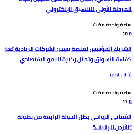
المرحلة الأولى للتنسيق الإلكتروني
‫‫‫‏‫ساعة واحدة مضت‬
10
0
الشريك المؤسس لمنصة يسير: الشركات الريادية تعزز
كفاءة الأسواق وتمثل ركيزة للنمو الاقتصادي
أخبار رياضية
‫‫‫‏‫ساعة واحدة مضت‬
17
0
العُماني الرواحي بطل الجولة الرابعة من بطولة
“الأردن للراليات”