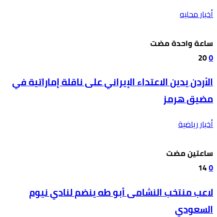
أخبار محليه
‫‫‫‏‫ساعة واحدة مضت‬
20
0
الأردن يدين الاعتداء الإيراني على ناقلة إماراتية في
مضيق هرمز
أخبار رياضية
‫‫‫‏‫ساعتين مضت‬
14
0
لاعب منتخب النشامى أبو طه ينضم لنادي نيوم
السعودي