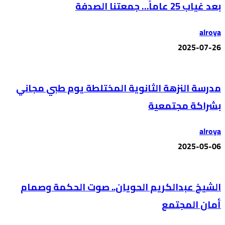
بعد غياب 25 عاماً… جمعتنا الصدفة
alroya
2025-07-26
مدرسة النزهة الثانوية المختلطة يوم طبي مجاني
بشراكة مجتمعية
alroya
2025-05-06
الشيخ عبدالكريم الحويان.. صوت الحكمة وصمام
أمان المجتمع