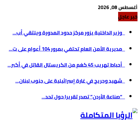
أغسطس 08, 2026
خبر عاجل
وزير الداخلية يزور مركز حدود المدورة ويلتقي أب...
مديرية الأمن العام تحتفي بمرور 104 أعوام على ت...
أحباط تهريب 45 كغم من الكريستال القاتل في أكبر...
شهيد وجريح في غارة إسرائيلية على جنوب لبنان...
“صناعة الأردن” تصدر تقريرا حول تحد...