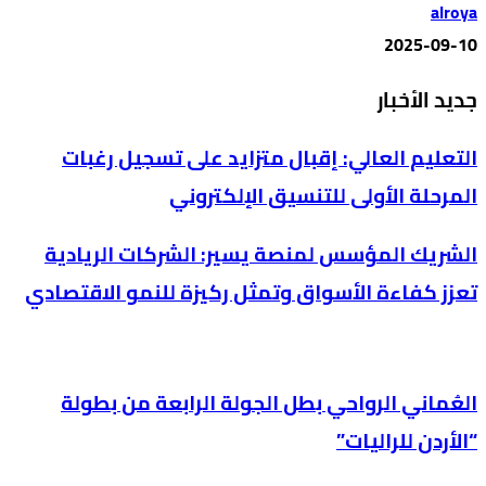
alroya
2025-09-10
جديد الأخبار
التعليم العالي: إقبال متزايد على تسجيل رغبات
المرحلة الأولى للتنسيق الإلكتروني
الشريك المؤسس لمنصة يسير: الشركات الريادية
تعزز كفاءة الأسواق وتمثل ركيزة للنمو الاقتصادي
العُماني الرواحي بطل الجولة الرابعة من بطولة
“الأردن للراليات”