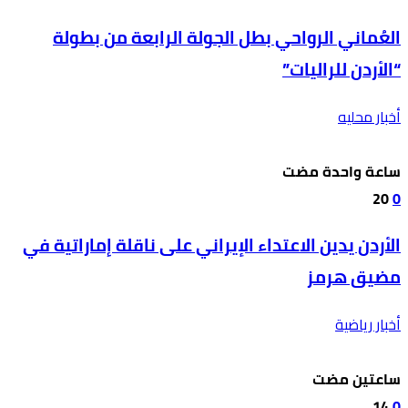
العُماني الرواحي بطل الجولة الرابعة من بطولة
“الأردن للراليات”
أخبار محليه
‫‫‫‏‫ساعة واحدة مضت‬
20
0
الأردن يدين الاعتداء الإيراني على ناقلة إماراتية في
مضيق هرمز
أخبار رياضية
‫‫‫‏‫ساعتين مضت‬
14
0