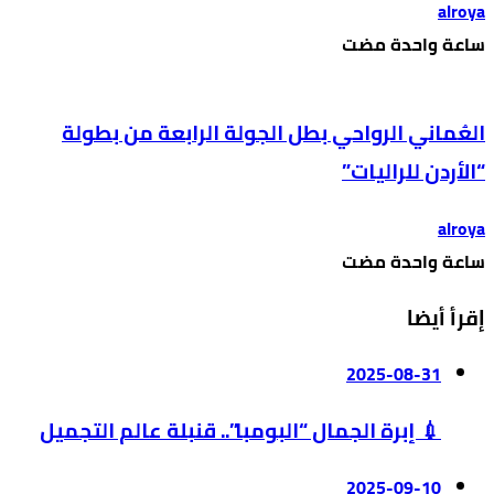
alroya
‫‫‫‏‫ساعة واحدة مضت‬
العُماني الرواحي بطل الجولة الرابعة من بطولة
“الأردن للراليات”
alroya
‫‫‫‏‫ساعة واحدة مضت‬
إقرأ أيضا
2025-08-31
💉 إبرة الجمال “البومبا”.. قنبلة عالم التجميل
2025-09-10