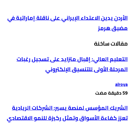
الأردن يدين الاعتداء الإيراني على ناقلة إماراتية في
مضيق هرمز
مقالات ساخنة
التعليم العالي: إقبال متزايد على تسجيل رغبات
المرحلة الأولى للتنسيق الإلكتروني
alroya
الشريك المؤسس لمنصة يسير: الشركات الريادية
تعزز كفاءة الأسواق وتمثل ركيزة للنمو الاقتصادي