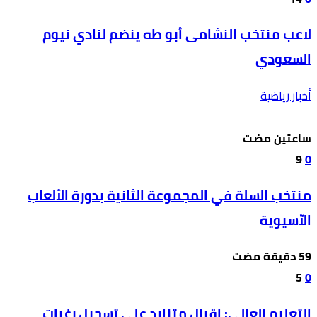
لاعب منتخب النشامى أبو طه ينضم لنادي نيوم
السعودي
أخبار رياضية
‫‫‫‏‫ساعتين مضت‬
9
0
منتخب السلة في المجموعة الثانية بدورة الألعاب
الآسيوية
5
0
التعليم العالي: إقبال متزايد على تسجيل رغبات