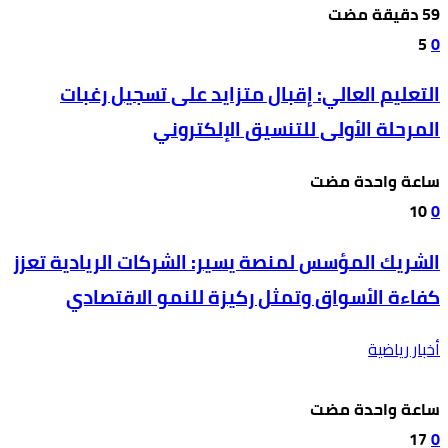
5
0
التعليم العالي: إقبال متزايد على تسجيل رغبات
المرحلة الأولى للتنسيق الإلكتروني
‫‫‫‏‫ساعة واحدة مضت‬
10
0
الشريك المؤسس لمنصة يسير: الشركات الريادية تعزز
كفاءة الأسواق وتمثل ركيزة للنمو الاقتصادي
أخبار رياضية
‫‫‫‏‫ساعة واحدة مضت‬
17
0