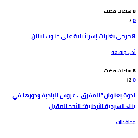
7
0
8 جرحى بغارات إسرائيلية على جنوب لبنان
أدب وثقافة
12
0
ندوة بعنوان “المفرق .. عروس البادية ودورها في
بناء السردية الأردنية” الأحد المقبل
محافظات