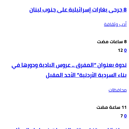
8 جرحى بغارات إسرائيلية على جنوب لبنان
أدب وثقافة
12
0
ندوة بعنوان “المفرق .. عروس البادية ودورها في
بناء السردية الأردنية” الأحد المقبل
محافظات
7
0