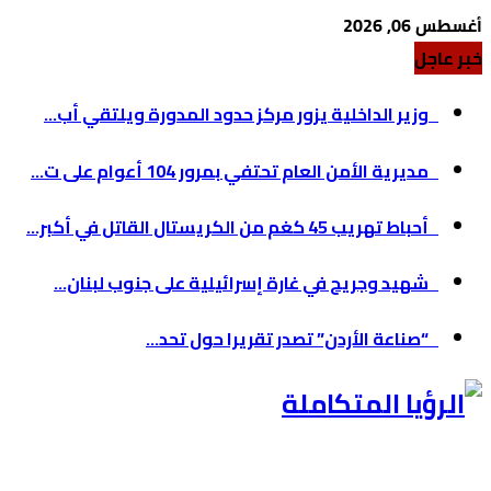
أغسطس 06, 2026
خبر عاجل
وزير الداخلية يزور مركز حدود المدورة ويلتقي أب...
مديرية الأمن العام تحتفي بمرور 104 أعوام على ت...
أحباط تهريب 45 كغم من الكريستال القاتل في أكبر...
شهيد وجريح في غارة إسرائيلية على جنوب لبنان...
“صناعة الأردن” تصدر تقريرا حول تحد...