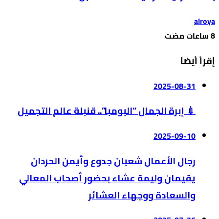
alroya
إقرأ أيضا
2025-08-31
💉 إبرة الجمال “البومبا”.. قنبلة عالم التجميل
2025-09-10
رجال الأعمال شعبان جدوع وأيمن الحردان
يقيمان وليمة عشاء بحضور أصحاب المعالي
والسعادة ووجهاء العشائر