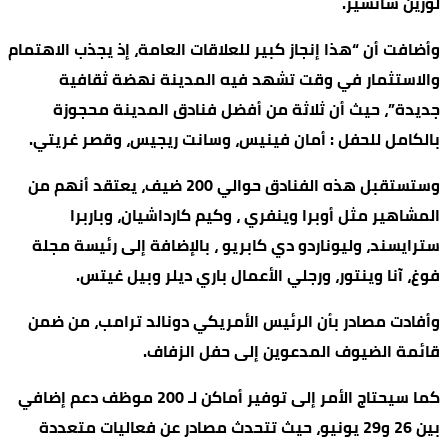
لورين سانشيز.
وأضافت أن “هذا إنجاز كبير للعلاقات العامة، إذ يجذب الاهتمام
والاستثمار في وقت تشهد فيه المدينة نهضة ثقافية
جديدة”، حيث أن ثلاثة من أفضل فنادق المدينة محجوزة
بالكامل للحفل : أمان فينيس، وسانت ريجيس، وقصر غريتي.
وستستقبل هذه الفنادق حوالي 200 ضيف، يعتقد أنهم من
المشاهير مثل أوبرا وينفري ، وكيم كارداشيان، وباربرا
سترايسند، وليوناردو دي كابريو ، بالإضافة إلى رئيسة مجلة
فوغ، آنا وينتور، ورجلي الأعمال باري ديلر وبيل غيتس.
وأفادت مصادر بأن الرئيس الأمريكي دونالد ترامب، من ضمن
قائمة الضيوف المدعوين إلى حفل الزفاف.
كما سيحتاج الأمر إلى توفير أماكن لـ 200 موظف دعم إضافي
بين 26 و29 يونيو، حيث تتحدث مصادر عن فعاليات متعددة