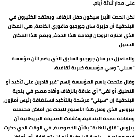
على مدار ثلاثة أيام.
لكن الحدث الأبرز سيكون حفل الزفاف، ويعتقد الكثيرون في
البندقية أن جزيرة سان جورجيو ماغوري الخاصة، هي المكان
الذي اختاره الزوجان لإقامة هذا الحدث، ويضم هذا المكان
الجميل
والمنعزل دير سان جورجيو السابق الذي يضم الآن مؤسسة
“سيني” وهي مؤسسة خيرية ثقافية.
وقال متحدث باسم المؤسسة إنهم “غير قادرين على تأكيد أو
التعليق أو نفي” أي علاقة بالزفاف.وأفاد مصدر في بلدية
البندقية إن “سيني” مرشحة بالتأكيد لاستضافة رئيس أمازون،
بيزوس، الذي وصل هذا الأسبوع للبحث عن أماكن محتملة
ومقابلة عمدة البندقية.وكشفت الصحيفة البريطانية أن
بيزوس “قلق للغاية” بشأن الخصوصية، في الوقت الذي ذكرت
فيه مصادر في بلدية البندقية أنه لن يتم إغلاق أي أماكن