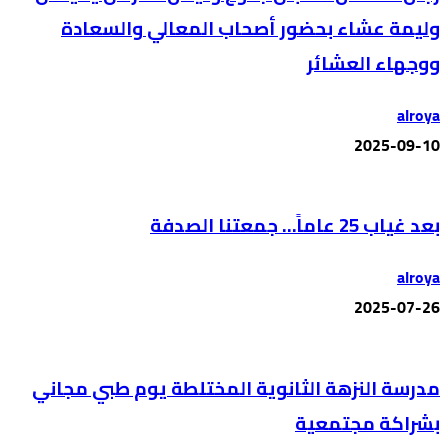
وليمة عشاء بحضور أصحاب المعالي والسعادة
ووجهاء العشائر
alroya
2025-09-10
بعد غياب 25 عاماً… جمعتنا الصدفة
alroya
2025-07-26
مدرسة النزهة الثانوية المختلطة يوم طبي مجاني
بشراكة مجتمعية