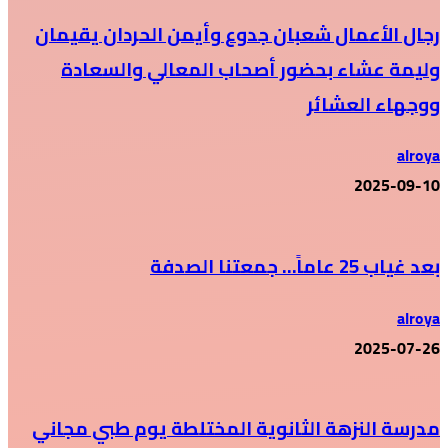
رجال الأعمال شعبان جدوع وأيمن الحردان يقيمان
وليمة عشاء بحضور أصحاب المعالي والسعادة
ووجهاء العشائر
alroya
2025-09-10
بعد غياب 25 عاماً… جمعتنا الصدفة
alroya
2025-07-26
مدرسة النزهة الثانوية المختلطة يوم طبي مجاني