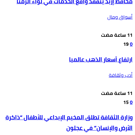
محافظ إربد يتفقد واقع الخدمات في لواء الرمثا
أسواق ومال
19
0
ارتفاع أسعار الذهب عالميا
أدب وثقافة
15
0
وزارة الثقافة تطلق المخيم الإبداعي للأطفال “ذاكرة
الأرض والإنسان” في عجلون