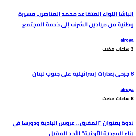
الباشا اللواء المتقاعد محمد المناصير.. مسيرة
وطنية من ميادين الشرف إلى خدمة المجتمع
alroya
8 جرحى بغارات إسرائيلية على جنوب لبنان
alroya
ندوة بعنوان “المفرق .. عروس البادية ودورها في
بناء السردية الأردنية” الأحد المقبل