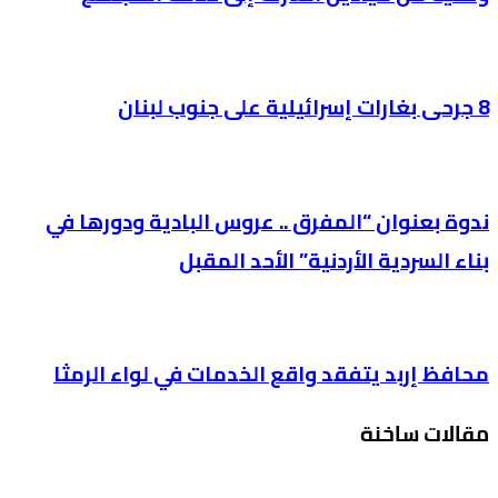
8 جرحى بغارات إسرائيلية على جنوب لبنان
ندوة بعنوان “المفرق .. عروس البادية ودورها في
بناء السردية الأردنية” الأحد المقبل
محافظ إربد يتفقد واقع الخدمات في لواء الرمثا
مقالات ساخنة