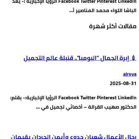
Facebook Twitter Pinterest LinkedIn الرؤيا الإخبارية :- يُعد
الباشا اللواء محمد المناصير أ…
مقالات أكثر شهرة
💉 إبرة الجمال “البومبا”.. قنبلة عالم التجميل
alroya
2025-08-31
Facebook Twitter Pinterest LinkedIn الرؤيا الإخبارية:- بقلم:
الدكتور صهيب القرالة – أخصائي تجميل في …
رجال الأعمال شعبان جدوع وأيمن الحردان يقيمان