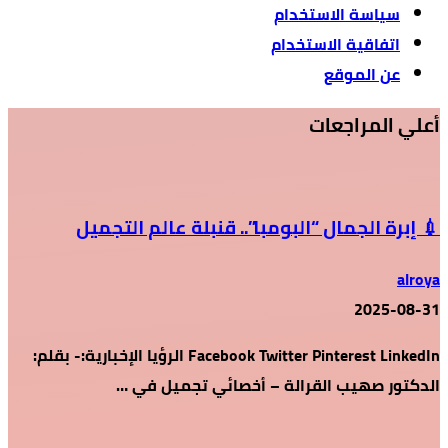
سياسة الاستخدام
اتفاقية الاستخدام
عن الموقع
أعلي المراجعات
💉 إبرة الجمال “البومبا”.. قنبلة عالم التجميل
alroya
2025-08-31
Facebook Twitter Pinterest LinkedIn الرؤيا الإخبارية:- بقلم:
الدكتور صهيب القرالة – أخصائي تجميل في …