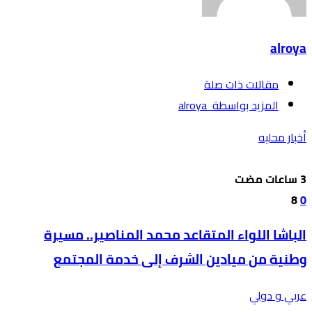
alroya
‫مقالات ذات صلة‬
‫‫المزيد بواسطة‬ ‬ alroya
أخبار محليه
8
0
الباشا اللواء المتقاعد محمد المناصير.. مسيرة
وطنية من ميادين الشرف إلى خدمة المجتمع
عربي و دولي