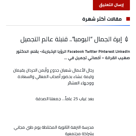
مقالات أكثر شهرة
💉 إبرة الجمال “البومبا”.. قنبلة عالم التجميل
Facebook Twitter Pinterest LinkedIn الرؤيا الإخبارية:- بقلم: الدكتور
صهيب القرالة – أخصائي تجميل في …
رجال الأعمال شعبان جدوع وأيمن الحردان يقيمان
وليمة عشاء بحضور أصحاب المعالي والسعادة
ووجهاء العشائر
بعد غياب 25 عاماً… جمعتنا الصدفة
مدرسة النزهة الثانوية المختلطة يوم طبي مجاني
بشراكة مجتمعية