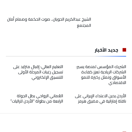
الشيخ عبدالكريم الحويان.. صوت الحكمة وصمام أمان
المجتمع
جديد الأخبار
الشريك المؤسس لمنصة يسير:
التعليم العالي: إقبال متزايد على
الشركات الريادية تعزز كفاءة
تسجيل رغبات المرحلة الأولى
الأسواق وتمثل ركيزة للنمو
للتنسيق الإلكتروني
الاقتصادي
الأردن يدين الاعتداء الإيراني على
العُماني الرواحي بطل الجولة
ناقلة إماراتية في مضيق هرمز
الرابعة من بطولة “الأردن للراليات”