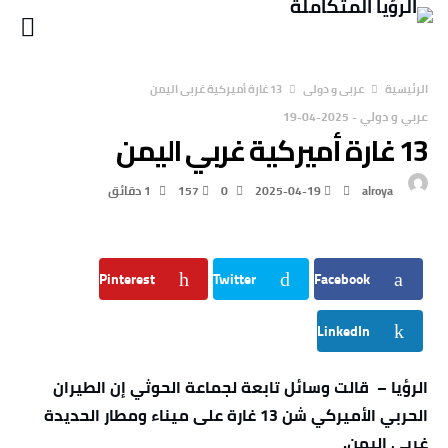
‫الرئيسية‬
عربي و دولي
13 غارة أميركية غربي اليمن
عربي و دولي
-
2025-04-19
13 غارة أميركية غربي اليمن
alroya
2025-04-19
0
157
1 ‫دقائق‬
Pinterest
Twitter
Facebook
LinkedIn
الرؤيا – قالت وسائل تابعة لجماعة الحوثي إن الطيران
الحربي الأميركي شن 13 غارة على ميناء ومطار الحديدة
غربي اليمن.