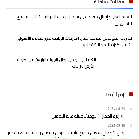
مقالات ساخنة
التعليم العالي: إقبال متزايد على تسجيل رغبات المرحلة الأولى للتنسيق
الإلكتروني
الشريك المؤسس لمنصة يسير: الشركات الريادية تعزز كفاءة الأسواق
وتمثل ركيزة للنمو الاقتصادي
العُماني الرواحي بطل الجولة الرابعة من بطولة
“الأردن للراليات”
إقرأ أيضا
2025-08-31
💉 إبرة الجمال “البومبا”.. قنبلة عالم التجميل
2025-09-10
رجال الأعمال شعبان جدوع وأيمن الحردان يقيمان وليمة عشاء بحضور