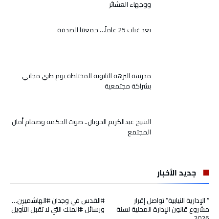
ووجهاء العشائر
بعد غياب 25 عاماً… جمعتنا الصدفة
مدرسة النزهة الثانوية المختلطة يوم طبي مجاني
بشراكة مجتمعية
الشيخ عبدالكريم الحويان.. صوت الحكمة وصمام أمان
المجتمع
جديد الأخبار
” الإدارية النيابية” تواصل إقرار
#القدس في وجدان #الهاشميين…
مشروع قانون الإدارة المحلية لسنة
ورسائل #الملك التي لا تقبل التأويل
2026