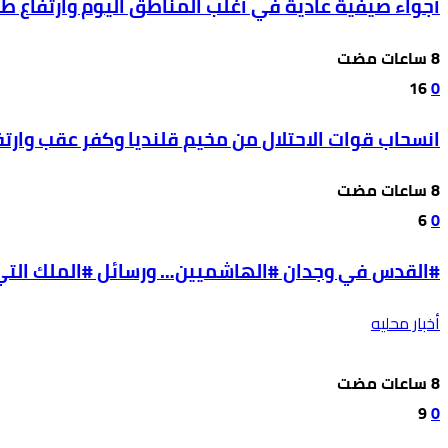
أجواء صيفية عادية في أغلب المناطق اليوم وارتفاع ط
16
0
انسحاب قوات الاحتلال من مخيم قلنديا وكفر عقب وارتفاع 
6
0
#القدس في وجدان #الهاشميين… ورسائل #الملك التي ل
أخبار محليه
9
0