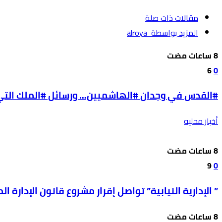
‫مقالات ذات صلة‬
‫‫المزيد بواسطة‬ ‬ alroya
6
0
#القدس في وجدان #الهاشميين… ورسائل #الملك التي ل
أخبار محليه
9
0
” الإدارية النيابية” تواصل إقرار مشروع قانون الإدارة المحل