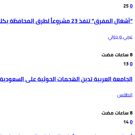
25
0
“أشغال المفرق” تنفذ 23 مشروعاً لطرق المحافظة بكلفة 850 ألف دينار
عربي و دولي
13
0
الجامعة العربية تدين الهجمات الحوثية على السعودية 
الطقس
14
0