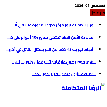
أغسطس 07, 2026
خبر عاجل
وزير الداخلية يزور مركز حدود المدورة ويلتقي أب...
مديرية الأمن العام تحتفي بمرور 104 أعوام على ت...
أحباط تهريب 45 كغم من الكريستال القاتل في أكبر...
شهيد وجريح في غارة إسرائيلية على جنوب لبنان...
“صناعة الأردن” تصدر تقريرا حول تحد...