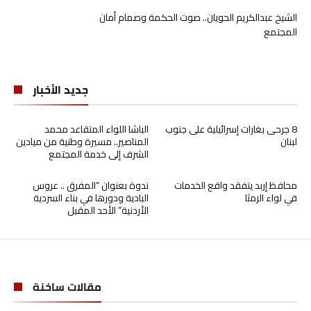
الشيخ عبدالكريم الحويان.. صوت الحكمة وصمام أمان
المجتمع
جديد الأخبار
8 جرحى بغارات إسرائيلية على جنوب
الباشا اللواء المتقاعد محمد
لبنان
المناصير.. مسيرة وطنية من ميادين
الشرف إلى خدمة المجتمع
محافظ إربد يتفقد واقع الخدمات
ندوة بعنوان “المفرق .. عروس
في لواء الرمثا
البادية ودورها في بناء السردية
الأردنية” الأحد المقبل
مقالات ساخنة