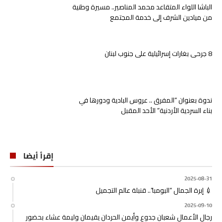
الباشا اللواء المتقاعد محمد المناصير.. مسيرة وطنية
من ميادين الشرف إلى خدمة المجتمع
8 جرحى بغارات إسرائيلية على جنوب لبنان
ندوة بعنوان “المفرق .. عروس البادية ودورها في
بناء السردية الأردنية” الأحد المقبل
إقرأ أيضا
2025-08-31
💉 إبرة الجمال “البومبا”.. قنبلة عالم التجميل
2025-09-10
رجال الأعمال شعبان جدوع وأيمن الحردان يقيمان وليمة عشاء بحضور