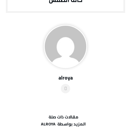
alroya
‫مقالات ذات صلة‬
‫‫المزيد بواسطة‬ ‬ ALROYA