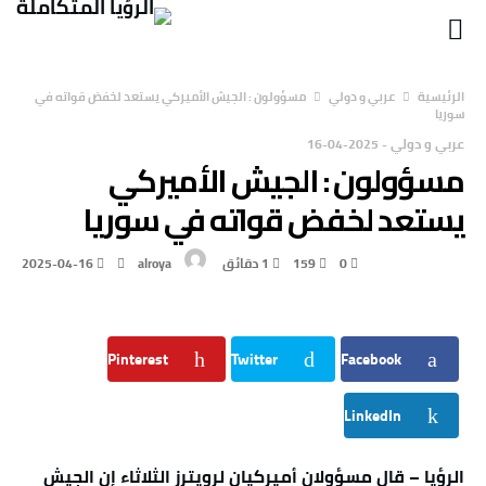
‫الرئيسية‬
عربي و دولي
مسؤولون : الجيش الأميركي يستعد لخفض قواته في
سوريا
عربي و دولي
-
2025-04-16
مسؤولون : الجيش الأميركي
يستعد لخفض قواته في سوريا
0
159
1 ‫دقائق‬
alroya
2025-04-16
Pinterest
Twitter
Facebook
LinkedIn
الرؤيا – قال مسؤولان أميركيان لرويترز الثلاثاء إن الجيش