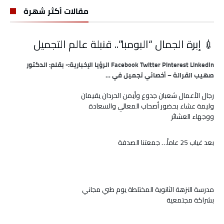
مقالات أكثر شهرة
💉 إبرة الجمال “البومبا”.. قنبلة عالم التجميل
Facebook Twitter Pinterest LinkedIn الرؤيا الإخبارية:- بقلم: الدكتور
صهيب القرالة – أخصائي تجميل في …
رجال الأعمال شعبان جدوع وأيمن الحردان يقيمان
وليمة عشاء بحضور أصحاب المعالي والسعادة
ووجهاء العشائر
بعد غياب 25 عاماً… جمعتنا الصدفة
مدرسة النزهة الثانوية المختلطة يوم طبي مجاني
بشراكة مجتمعية