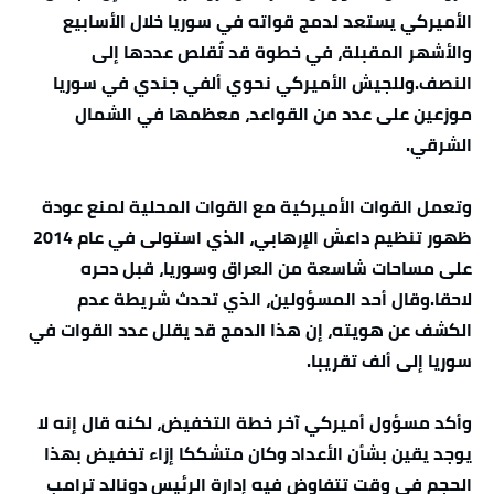
الأميركي يستعد لدمج قواته في سوريا خلال الأسابيع
والأشهر المقبلة، في خطوة قد تُقلص عددها إلى
النصف.وللجيش الأميركي نحوي ألفي جندي في سوريا
موزعين على عدد من القواعد، معظمها في الشمال
الشرقي.
وتعمل القوات الأميركية مع القوات المحلية لمنع عودة
ظهور تنظيم داعش الإرهابي، الذي استولى في عام 2014
على مساحات شاسعة من العراق وسوريا، قبل دحره
لاحقا.وقال أحد المسؤولين، الذي تحدث شريطة عدم
الكشف عن هويته، إن هذا الدمج قد يقلل عدد القوات في
سوريا إلى ألف تقريبا.
وأكد مسؤول أميركي آخر خطة التخفيض، لكنه قال إنه لا
يوجد يقين بشأن الأعداد وكان متشككا إزاء تخفيض بهذا
الحجم في وقت تتفاوض فيه إدارة الرئيس دونالد ترامب