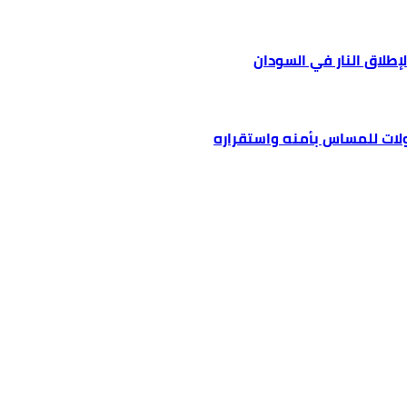
لاق النار في السودان
لات للمساس بأمنه واستقراره