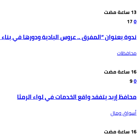
17
0
ندوة بعنوان “المفرق .. عروس البادية ودورها في بناء ال
محافظات
9
0
محافظ إربد يتفقد واقع الخدمات في لواء الرمثا
أسواق ومال