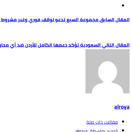
مجموعة السبع تدعو لوقف فوري وغير مشروط لإط
السعودية تؤكد دعمها الكامل للأردن ضد أي محاو
alroya
‫مقالات ذات صلة‬
‫‫المزيد بواسطة‬ ‬ alroya