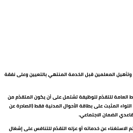
عداد وتأهيل المعلمين قبل الخدمة المنتهي بالتعيين وعلى نفقة
وط العامة للتقدّم للوظيفة تشتمل على أن يكون المتقدّم من
ضمن اللواء المثبت على بطاقة الأحوال المدنية فقط (الصادرة عن
تقاعدي الضمان الاجتماعي.
 (33) لسنة 2024 وتعديلاته؛ فإنه لا يحق للموظف الذي تم الاستغناء عن خدماته أو عزله التقدّم للتنافس على إشغال