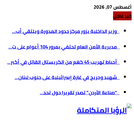
أغسطس 07, 2026
خبر عاجل
وزير الداخلية يزور مركز حدود المدورة ويلتقي أب...
مديرية الأمن العام تحتفي بمرور 104 أعوام على ت...
أحباط تهريب 45 كغم من الكريستال القاتل في أكبر...
شهيد وجريح في غارة إسرائيلية على جنوب لبنان...
“صناعة الأردن” تصدر تقريرا حول تحد...