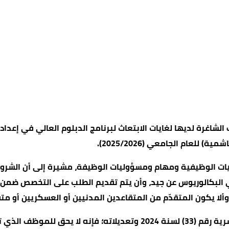
ئف الشاغرة لديها لغايات الابتعاث لبرنامج الدبلوم العالي في إ
للعام الجامعي (2025/2026).
لكفايات الوظيفية ومهام ومسؤوليات الوظيفة، مشيرة إلى أن الشر
مؤهل العلمي البكالوريوس عن جيد، وأن يتم تقديم الطلب على التخصص 
 وألا يكون المتقدّم من المتقاعدين المدنيين أو العسكريين أو م
وبيّنت أنه استنادًا لأحكام المادة (99) من نظام إدارة الموارد البشرية رقم