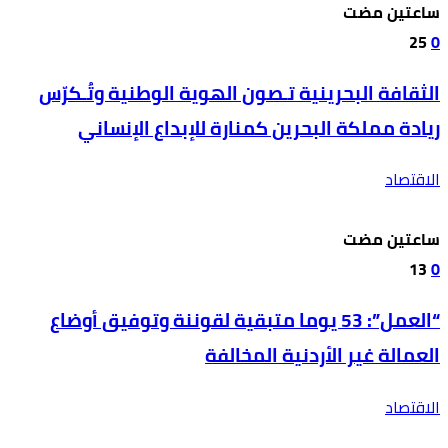
‫‫‫‏‫ساعتين مضت‬
25
0
الثقافة البحرينية تـصون الهوية الوطنية وتُـكرّس
ريادة مملكة البحرين كمنارة للإبداع الإنساني
الاقتصاد
‫‫‫‏‫ساعتين مضت‬
13
0
“العمل”: 53 يوما متبقية لقوننة وتوفيق أوضاع
العمالة غير الأردنية المخالفة
الاقتصاد