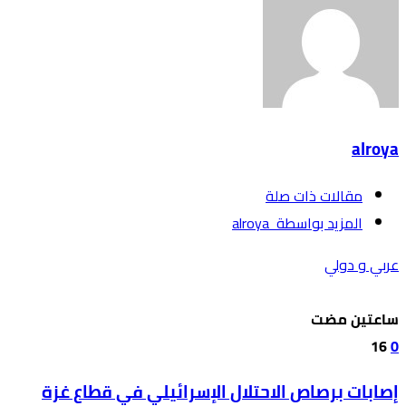
alroya
‫مقالات ذات صلة‬
‫‫المزيد بواسطة‬ ‬ alroya
عربي و دولي
‫‫‫‏‫ساعتين مضت‬
16
0
إصابات برصاص الاحتلال الإسرائيلي في قطاع غزة