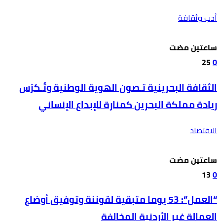
أدب وثقافة
‫‫‫‏‫ساعتين مضت‬
25
0
الثقافة البحرينية تـصون الهوية الوطنية وتُـكرّس
ريادة مملكة البحرين كمنارة للإبداع الإنساني
الاقتصاد
‫‫‫‏‫ساعتين مضت‬
13
0
“العمل”: 53 يوما متبقية لقوننة وتوفيق أوضاع
العمالة غير الأردنية المخالفة