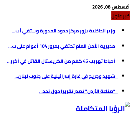
أغسطس 08, 2026
خبر عاجل
وزير الداخلية يزور مركز حدود المدورة ويلتقي أب...
مديرية الأمن العام تحتفي بمرور 104 أعوام على ت...
أحباط تهريب 45 كغم من الكريستال القاتل في أكبر...
شهيد وجريح في غارة إسرائيلية على جنوب لبنان...
“صناعة الأردن” تصدر تقريرا حول تحد...