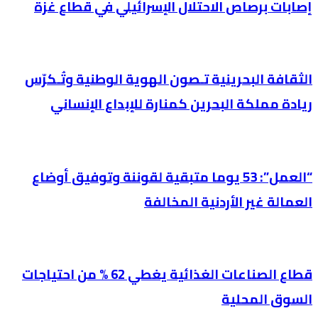
إصابات برصاص الاحتلال الإسرائيلي في قطاع غزة
الثقافة البحرينية تـصون الهوية الوطنية وتُـكرّس
ريادة مملكة البحرين كمنارة للإبداع الإنساني
“العمل”: 53 يوما متبقية لقوننة وتوفيق أوضاع
العمالة غير الأردنية المخالفة
قطاع الصناعات الغذائية يغطي 62 % من احتياجات
السوق المحلية