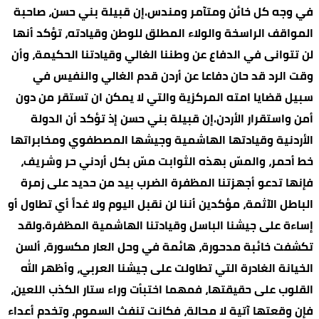
في وجه كل خائن ومتآمر ومندس.إن قبيلة بني حسن، صاحبة
المواقف الراسخة والولاء المطلق للوطن وقيادته، تؤكد أنها
لن تتوانى في الدفاع عن وطننا الغالي وقيادتنا الحكيمة، وأن
وقت الرد قد حان دفاعا عن أردن قدم الغالي والنفيس في
سبيل قضايا امته المركزية والتي لا يمكن ان تستقر من دون
أمن واستقرار الأردن.إن قبيلة بني حسن إذ تؤكد أن الدولة
الأردنية وقيادتها الهاشمية وجيشها المصطفوي ومخابراتها
خط أحمر، والمسّ بهذه الثوابت مسّ بكل أردني حر وشريف،
فإنها تدعو أجهزتنا المظفرة الضرب بيد من حديد على زمرة
الباطل الآثمة، مؤكدين أننا لن نقبل اليوم ولا غداً أي تطاول أو
إساءة على جيشنا الباسل وقيادتنا الهاشمية المظفرة.ولقد
تكشفت خائبة مدحورة، هائمة في وحل العار مكسورة، ألسن
الخيانة الغادرة التي تطاولت على جيشنا العربي، وأظهر الله
القلوب على حقيقتها، فمهما اختبأت وراء ستار الكذب اللعين،
فإن وقعتها آتية لا محالة، فكانت تنفث السموم، وتخدم أعداء