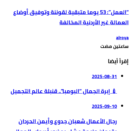
“العمل”: 53 يوما متبقية لقوننة وتوفيق أوضاع
العمالة غير الأردنية المخالفة
alroya
‫‫‫‏‫ساعتين مضت‬
إقرأ أيضا
2025-08-31
💉 إبرة الجمال “البومبا”.. قنبلة عالم التجميل
2025-09-10
رجال الأعمال شعبان جدوع وأيمن الحردان