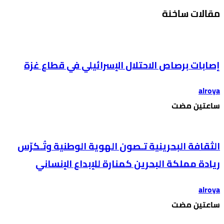
مقالات ساخنة
إصابات برصاص الاحتلال الإسرائيلي في قطاع غزة
alroya
‫‫‫‏‫ساعتين مضت‬
الثقافة البحرينية تـصون الهوية الوطنية وتُـكرّس
ريادة مملكة البحرين كمنارة للإبداع الإنساني
alroya
‫‫‫‏‫ساعتين مضت‬