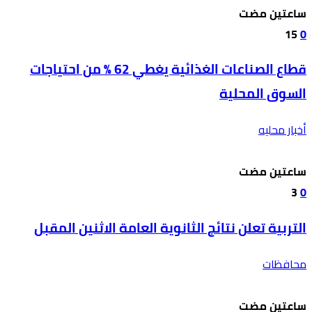
‫‫‫‏‫ساعتين مضت‬
15
0
قطاع الصناعات الغذائية يغطي 62 % من احتياجات
السوق المحلية
أخبار محليه
‫‫‫‏‫ساعتين مضت‬
3
0
التربية تعلن نتائج الثانوية العامة الاثنين المقبل
محافظات
‫‫‫‏‫ساعتين مضت‬