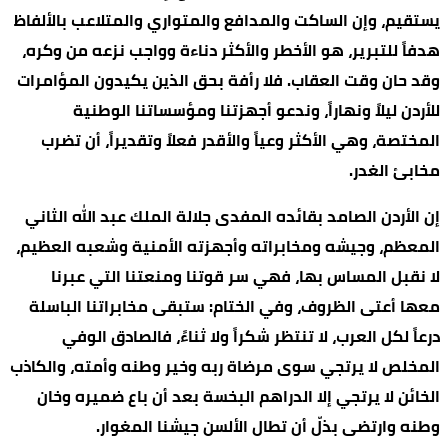
يستقيم، وإن الساكت والمدافع والمتواري والمتلاعب بالألفاظ
هدفاً للتبرير، هو الأخطر والأكثر دناءة وواجب نزعه من وكره،
وقد حان وقت العقاب. فلا رأفة بحق الذين يكيدون المؤامرات
للأردن ليلاً ونهاراً، وندعو أجهزتنا ومؤسساتنا الوطنية
المختصة، وهي الأكثر وعياً والأقدر فعلاً وتقديراً، أن تضرب
مخابئ الغدر.
إن الأردن الصامد بقائده المفدى جلالة الملك عبد الله الثاني
المعظم، وجيشه ومخابراته وأجهزته الأمنية وشعبه العظيم،
لا نقبل المساس بها، فهي سر قوتنا ومنعتنا التي عبرنا
معها أعتى الظروف، وفي الختام: ستبقى مخابراتنا الباسلة
درعاً لكل العرب، لا تنتظر شكراً ولا ثناءً، فالصادق الوفي
المخلص لا يرتجي سوى مرضاة ربه وخير وطنه وأمته، والكاذب
الخائن لا يرتجي إلا الدراهم البخسة بعد أن باع ضميره وخان
وطنه وارتضى بذلّ أن تطال الألسن جيشنا المغوار.