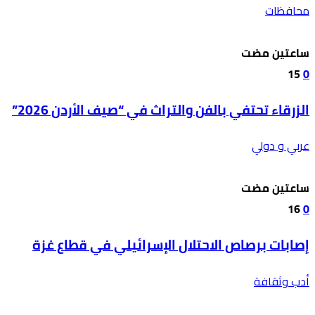
محافظات
‫‫‫‏‫ساعتين مضت‬
15
0
الزرقاء تحتفي بالفن والتراث في “صيف الأردن 2026”
عربي و دولي
‫‫‫‏‫ساعتين مضت‬
16
0
إصابات برصاص الاحتلال الإسرائيلي في قطاع غزة
أدب وثقافة