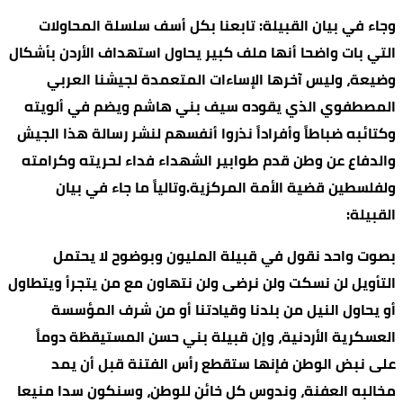
وجاء في بيان القبيلة: تابعنا بكل أسف سلسلة المحاولات
التي بات واضحا أنها ملف كبير يحاول استهداف الأردن بأشكال
وضيعة، وليس آخرها الإساءات المتعمدة لجيشنا العربي
المصطفوي الذي يقوده سيف بني هاشم ويضم في ألويته
وكتائبه ضباطاً وأفراداً نذروا أنفسهم لنشر رسالة هذا الجيش
والدفاع عن وطن قدم طوابير الشهداء فداء لحريته وكرامته
ولفلسطين قضية الأمة المركزية.وتالياً ما جاء في بيان
القبيلة:
بصوت واحد نقول في قبيلة المليون وبوضوح لا يحتمل
التأويل لن نسكت ولن نرضى ولن نتهاون مع من يتجرأ ويتطاول
أو يحاول النيل من بلدنا وقيادتنا أو من شرف المؤسسة
العسكرية الأردنية، وإن قبيلة بني حسن المستيقظة دوماً
على نبض الوطن فإنها ستقطع رأس الفتنة قبل أن يمد
مخالبه العفنة، وندوس كل خائن للوطن، وسنكون سدا منيعا