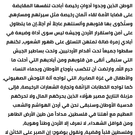
الوطن الذين وجدوا أدواتٍ رخيصة أباحت لنفسها المقايضة
على قضايا الأمة لقاء أثمان رخيصة مثل سيرتهم ومسارهم،
وستُكوى بها قلوبهم وألسنتهم عاجلاً أم آجلاً.إن ما يتطاول
على أمن واستقرار الأردن وجيشه ليس سوى أداة وضيعة في
أيادي زمرة ضالة تمتهن التسلق على ظهور الشعوب، لكنهم
سقطوا جميعاً تحت أقدام الأردنيين، وتحت بساطير الجيش
التي ستبقى أنقى من قلوبهم ومن أياديهم التي أحلت ما
حرم الله، وارتضت أن تتكسب بأوجاع الأوطان وبدماء النساء
والأطفال في غزة الصابرة، التي تواجه آلة التوحش الصهيوني،
كما تواجه الخطابات الزائفة وتجارة الشعارات الرخيصة، فإلى
مزبلة التاريخ مصير هؤلاء الذين يحركهم المال ولا تحركهم
قدسية الأوطان.وسنبقى نحن في أردن الهواشم والشعب
العظيم مع أهلنا في فلسطين، مداداً من طين الأرض الطاهر
ومن قوافل الشهداء، لا نعرف إلا الأردن وطناً وهوية،
وفلسطين قلباً وقضية، ونقول بوضوح: إن الصبر على الخائن لا