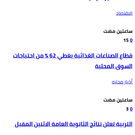
الاقتصاد
‫‫‫‏‫ساعتين مضت‬
15
0
قطاع الصناعات الغذائية يغطي 62 % من احتياجات
السوق المحلية
أخبار محليه
‫‫‫‏‫ساعتين مضت‬
3
0
التربية تعلن نتائج الثانوية العامة الاثنين المقبل