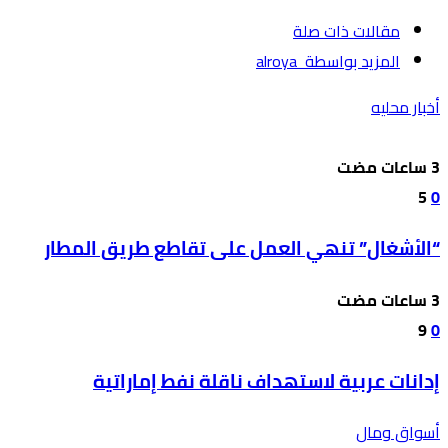
‫مقالات ذات صلة‬
‫‫المزيد بواسطة‬ ‬ alroya
أخبار محليه
5
0
“الأشغال” تنهي العمل على تقاطع طريق المطار
9
0
إدانات عربية لاستهداف ناقلة نفط إماراتية
أسواق ومال