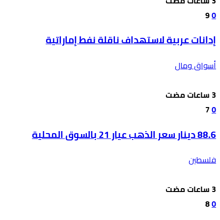
9
0
إدانات عربية لاستهداف ناقلة نفط إماراتية
أسواق ومال
7
0
88.6 دينار سعر الذهب عيار 21 بالسوق المحلية
فلسطين
8
0