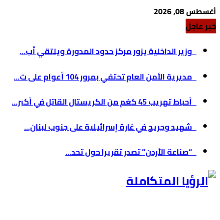
أغسطس 08, 2026
خبر عاجل
وزير الداخلية يزور مركز حدود المدورة ويلتقي أب...
مديرية الأمن العام تحتفي بمرور 104 أعوام على ت...
أحباط تهريب 45 كغم من الكريستال القاتل في أكبر...
شهيد وجريح في غارة إسرائيلية على جنوب لبنان...
“صناعة الأردن” تصدر تقريرا حول تحد...