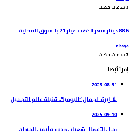
88.6 دينار سعر الذهب عيار 21 بالسوق المحلية
alroya
إقرأ أيضا
2025-08-31
💉 إبرة الجمال “البومبا”.. قنبلة عالم التجميل
2025-09-10
رجال الأعمال شعبان جدوع وأيمن الحردان