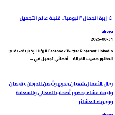
💉 إبرة الجمال “البومبا”.. قنبلة عالم التجميل
alroya
2025-08-31
Facebook Twitter Pinterest LinkedIn الرؤيا الإخبارية:- بقلم:
الدكتور صهيب القرالة – أخصائي تجميل في …
رجال الأعمال شعبان جدوع وأيمن الحردان يقيمان
وليمة عشاء بحضور أصحاب المعالي والسعادة
ووجهاء العشائر
alroya