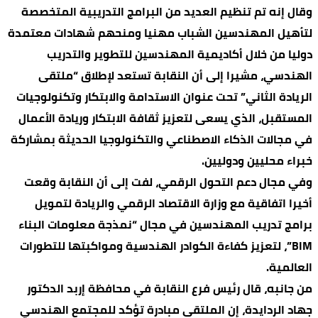
وقال إنه تم تنظيم العديد من البرامج التدريبية المتخصصة
لتأهيل المهندسين الشباب مهنيا ومنحهم شهادات معتمدة
دوليا من خلال أكاديمية المهندسين للتطوير والتدريب
الهندسي، مشيرا إلى أن النقابة تستعد لإطلاق “ملتقى
الريادة الثاني” تحت عنوان الاستدامة والابتكار وتكنولوجيات
المستقبل، الذي يسعى لتعزيز ثقافة الابتكار وريادة الأعمال
في مجالات الذكاء الاصطناعي والتكنولوجيا الحديثة بمشاركة
خبراء محليين ودوليين.
وفي مجال دعم التحول الرقمي، لفت إلى أن النقابة وقعت
أخيرا اتفاقية مع وزارة الاقتصاد الرقمي والريادة لتمويل
برامج تدريب المهندسين في مجال “نمذجة معلومات البناء
BIM”، لتعزيز كفاءة الكوادر الهندسية ومواكبتها للتطورات
العالمية.
من جانبه، قال رئيس فرع النقابة في محافظة إربد الدكتور
جهاد الردايدة، إن الملتقى مبادرة تؤكد للمجتمع الهندسي