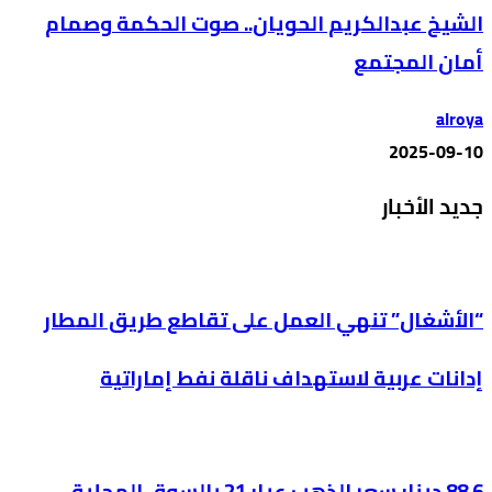
الشيخ عبدالكريم الحويان.. صوت الحكمة وصمام
أمان المجتمع
alroya
2025-09-10
جديد الأخبار
“الأشغال” تنهي العمل على تقاطع طريق المطار
إدانات عربية لاستهداف ناقلة نفط إماراتية
88.6 دينار سعر الذهب عيار 21 بالسوق المحلية