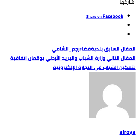
‫‫ شاركها‬
Facebook
Share on
بلديةقضاءرجم_الشامي
وزارة الشباب والبريد الأردني يوقعان اتفاقية
لتمكين الشباب في التجارة الإلكترونية
alroya