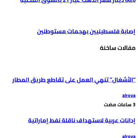
إصابة فلسطينيين بهجمات مستوطنين
مقالات ساخنة
“الأشغال” تنهي العمل على تقاطع طريق المطار
alroya
إدانات عربية لاستهداف ناقلة نفط إماراتية
alroya