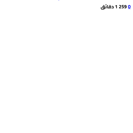
0
259
1 ‫دقائق‬