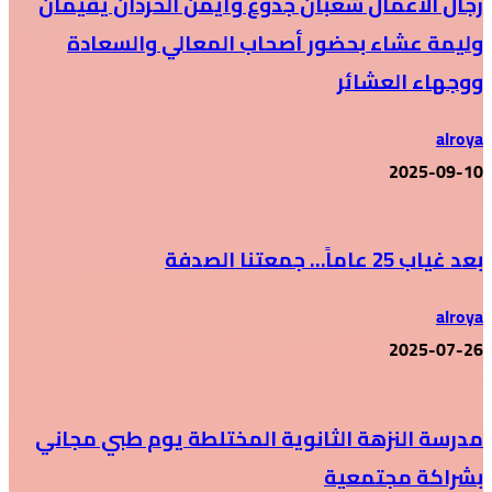
رجال الأعمال شعبان جدوع وأيمن الحردان يقيمان
وليمة عشاء بحضور أصحاب المعالي والسعادة
ووجهاء العشائر
alroya
2025-09-10
بعد غياب 25 عاماً… جمعتنا الصدفة
alroya
2025-07-26
مدرسة النزهة الثانوية المختلطة يوم طبي مجاني
بشراكة مجتمعية