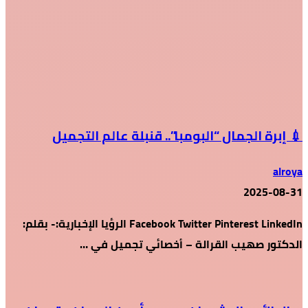
💉 إبرة الجمال “البومبا”.. قنبلة عالم التجميل
alroya
2025-08-31
Facebook Twitter Pinterest LinkedIn الرؤيا الإخبارية:- بقلم:
الدكتور صهيب القرالة – أخصائي تجميل في …