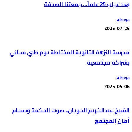
بعد غياب 25 عاماً… جمعتنا الصدفة
alroya
2025-07-26
مدرسة النزهة الثانوية المختلطة يوم طبي مجاني
بشراكة مجتمعية
alroya
2025-05-06
الشيخ عبدالكريم الحويان.. صوت الحكمة وصمام
أمان المجتمع