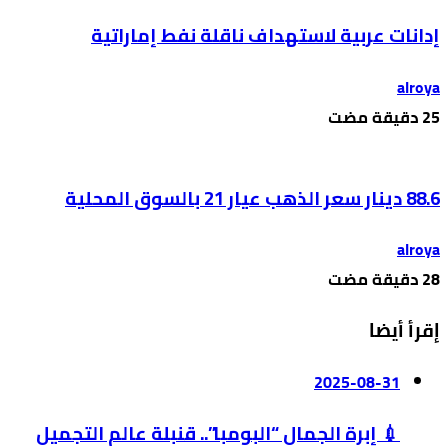
إدانات عربية لاستهداف ناقلة نفط إماراتية
alroya
88.6 دينار سعر الذهب عيار 21 بالسوق المحلية
alroya
إقرأ أيضا
2025-08-31
💉 إبرة الجمال “البومبا”.. قنبلة عالم التجميل