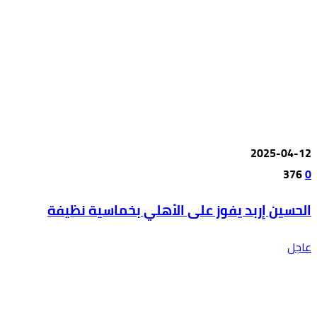
2025-04-12
376
0
الحسين إربد يفوز على الأهلي بخماسية نظيفة
عاجل