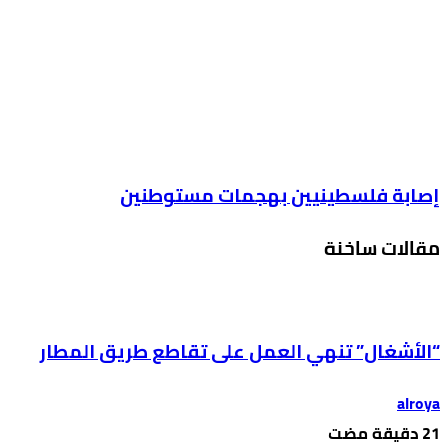
إصابة فلسطينيين بهجمات مستوطنين
مقالات ساخنة
“الأشغال” تنهي العمل على تقاطع طريق المطار
alroya