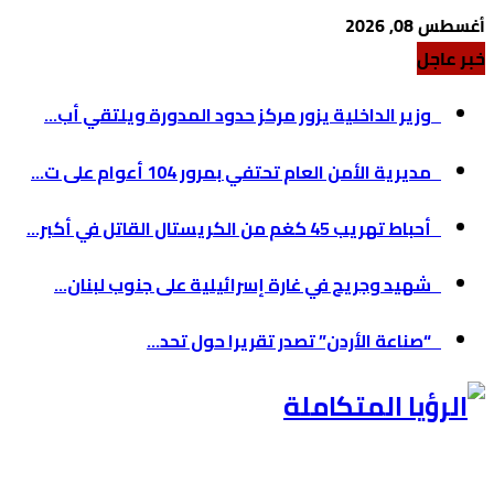
أغسطس 08, 2026
خبر عاجل
وزير الداخلية يزور مركز حدود المدورة ويلتقي أب...
مديرية الأمن العام تحتفي بمرور 104 أعوام على ت...
أحباط تهريب 45 كغم من الكريستال القاتل في أكبر...
شهيد وجريح في غارة إسرائيلية على جنوب لبنان...
“صناعة الأردن” تصدر تقريرا حول تحد...