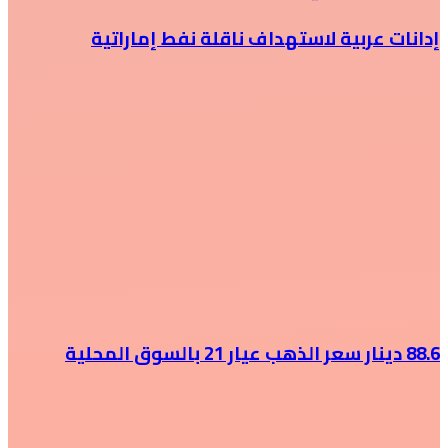
إدانات عربية لاستهداف ناقلة نفط إماراتية
88.6 دينار سعر الذهب عيار 21 بالسوق المحلية