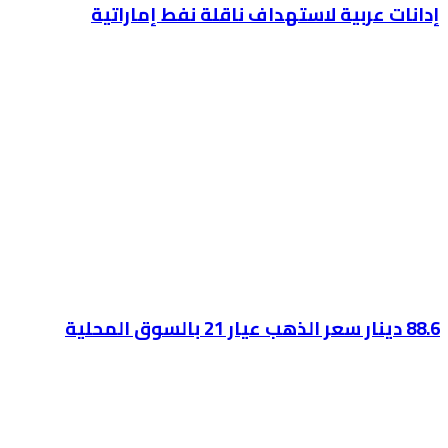
إدانات عربية لاستهداف ناقلة نفط إماراتية
88.6 دينار سعر الذهب عيار 21 بالسوق المحلية