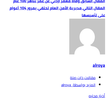
وفاة معمّر أردني عن عمر يناهز 100 عام
مديرية الأمن العام تحتفي بمرور 104 أعوام
على تأسيسها
alroya
‫مقالات ذات صلة‬
‫‫المزيد بواسطة‬ ‬ alroya
أخبار محليه