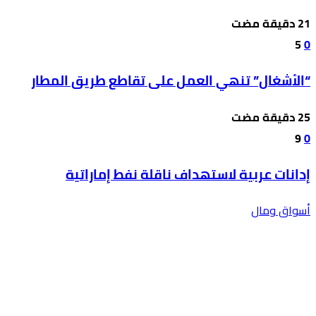
5
0
“الأشغال” تنهي العمل على تقاطع طريق المطار
9
0
إدانات عربية لاستهداف ناقلة نفط إماراتية
أسواق ومال