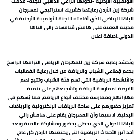
الأولمبية الأردنية -لكونها الراعي الذهبي للجنة- قدّمت
شركة زين الأردن رعايتها كشريك استراتيجي لمهرجان
الباها الرياضي الذي أقامته اللجنة الأولمبية الأردنية في
مدينة العقبة على هامش مُنافسات رالي الباها
الدولي.اضافة اعلان
وتُجسّد رعاية شركة زين للمهرجان الرياضي التزامها الراسخ
بدعم قِطاعي الشباب والرياضة من خلال رعاية الفعاليات
والأنشطة الرياضية التي تهم فئة الشباب وتتيح لهم
الفرصة لممارسة الرياضة وتشجيعهم على تنمية
مهاراتهم وممارسة مختلف أنواع الرياضة، مما يُسهم في
تعزيز حضورهم على ساحة الرياضات الإلكترونية والرياضات
البدنية، لا سيما وأن المهرجان يقام على هامش رالي
الباها الدولي الذي يحظى بحضور ومشاركة عالمية ويعد
أحد أبرز الأحداث الرياضية التي يحتضنها الأردن كل عام،