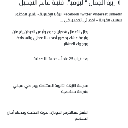
💉 إبرة الجمال “البومبا”.. قنبلة عالم التجميل
Facebook Twitter Pinterest LinkedIn الرؤيا الإخبارية:- بقلم: الدكتور
صهيب القرالة – أخصائي تجميل في …
رجال الأعمال شعبان جدوع وأيمن الحردان يقيمان
وليمة عشاء بحضور أصحاب المعالي والسعادة
ووجهاء العشائر
بعد غياب 25 عاماً… جمعتنا الصدفة
مدرسة النزهة الثانوية المختلطة يوم طبي مجاني
بشراكة مجتمعية
الشيخ عبدالكريم الحويان.. صوت الحكمة وصمام أمان
المجتمع