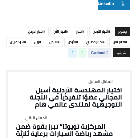
LinkedIn
‫‫‫‫وسوم‬
أخبار الأردن
اخبار
اخبار الأن
اخبار الاردن
اخبار الان
اخبار حصري
الأردن
الاردن
زين
شركة زين
‫‫ شاركها‬
Facebook
اختيار المهندسة الأردنية أسيل
المجالي عضوًا تنفيذياً في اللجنة
التوجيهية لمنتدى عالمي هام
المركزية تويوتا” تبرز بقوة ضمن
مشهد رياضة السيارات برعاية ثلاثة