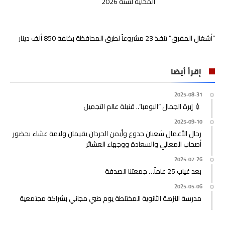
المحلية لسنة 2026
“أشغال المفرق” تنفذ 23 مشروعاً لطرق المحافظة بكلفة 850 ألف دينار
إقرأ أيضا
2025-08-31
💉 إبرة الجمال “البومبا”.. قنبلة عالم التجميل
2025-09-10
رجال الأعمال شعبان جدوع وأيمن الحردان يقيمان وليمة عشاء بحضور
أصحاب المعالي والسعادة ووجهاء العشائر
2025-07-26
بعد غياب 25 عاماً… جمعتنا الصدفة
2025-05-06
مدرسة النزهة الثانوية المختلطة يوم طبي مجاني بشراكة مجتمعية