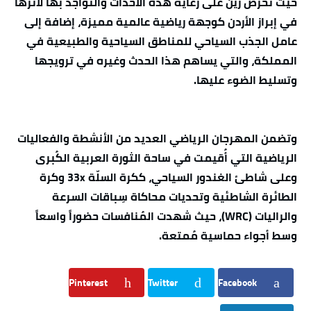
حيث تحرص زين على رعاية هذه الأحداث والتواجد بها لأثرها
في إبراز الأردن كوجهة رياضية عالمية مميزة، إضافة إلى
عامل الجذب السياحي للمناطق السياحية والطبيعية في
المملكة، والتي يساهم هذا الحدث وغيره في ترويجها
وتسليط الضوء عليها.
وتضمن المهرجان الرياضي العديد من الأنشطة والفعاليات
الرياضية التي أُقيمت في ساحة الثورة العربية الكُبرى
وعلى شاطئ الغندور السياحي، ككرة السلّة 33x وكرة
الطائرة الشاطئية وتحديات محاكاة سِباقات السرعة
والراليات (WRC)، حيث شهدت المُنافسات حضوراً واسعاً
وسط أجواء حماسية مُمتعة.
Pinterest
Twitter
Facebook