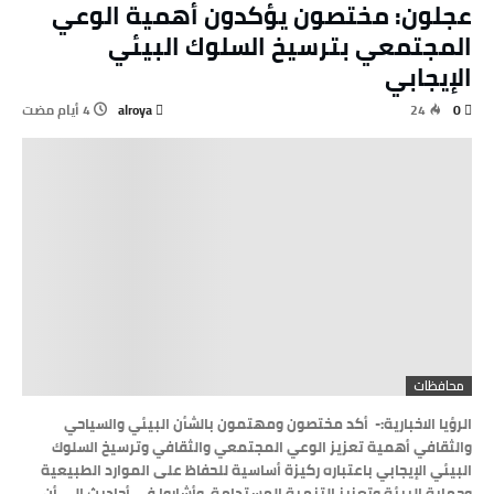
عجلون: مختصون يؤكدون أهمية الوعي
المجتمعي بترسيخ السلوك البيئي
الإيجابي
alroya
24
0
محافظات
الرؤيا الاخبارية:- أكد مختصون ومهتمون بالشأن البيئي والسياحي
والثقافي أهمية تعزيز الوعي المجتمعي والثقافي وترسيخ السلوك
البيئي الإيجابي باعتباره ركيزة أساسية للحفاظ على الموارد الطبيعية
وحماية البيئة وتعزيز التنمية المستدامة. وأشاروا في أحاديث إلى أن