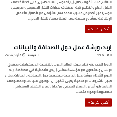
البلقاء، علاء الأغوات، خلال زيارته لجسر الملك حسين، على خطة خدمات
النقل العام و تنظيم آلية اصطفاف سيارات النقل العمومي (سرفيس
الجسر) عبر تخصيص مسرب محدد لها، بالتزامن مع انطلاق الأعمال
الإنشائية لمشروع محطة جسر الملك حسين للنقل العام.…
‫أكمل القراءة »‬
إربد: ورشة عمل حول الصحافة والبيانات
alroya
19
0
الرؤيا الاخبارية:- نظم مركز العالم العربي للتنمية الديمقراطية وحقوق
الإنسان وبالتعاون مع مؤسسة هانس زايدل الألمانية في محافظة إربد
اليوم الثلاثاء، ورشة عمل تدريبية متخصصة حول الصحافة والبيانات. وقال
خبير التشريعات الإعلامية يحيى شقير، إن الوصول للبيانات والمعلومات
العامة هو أساس العمل الصحفي من خلال تعزيز الكشف الاستباقي
للمعلومة ومواءمتها…
‫أكمل القراءة »‬