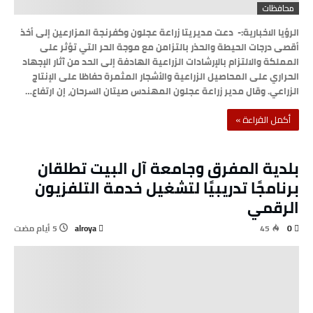
محافظات
الرؤيا الاخبارية:- دعت مديريتا زراعة عجلون وكفرنجة المزارعين إلى أخذ
أقصى درجات الحيطة والحذر بالتزامن مع موجة الحر التي تؤثر على
المملكة والالتزام بالإرشادات الزراعية الهادفة إلى الحد من آثار الإجهاد
الحراري على المحاصيل الزراعية والأشجار المثمرة حفاظا على الإنتاج
الزراعي. وقال مدير زراعة عجلون المهندس صيتان السرحان، إن ارتفاع…
‫أكمل القراءة »‬
بلدية المفرق وجامعة آل البيت تطلقان
برنامجًا تدريبيًا لتشغيل خدمة التلفزيون
الرقمي
alroya
45
0