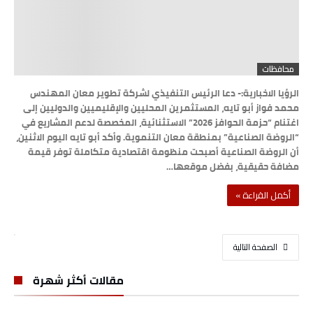
محافظات
الرؤيا الاخبارية:- دعا الرئيس التنفيذي لشركة تطوير معان المهندس
محمد فواز أبو تايه، المستثمرين المحليين والإقليميين والدوليين إلى
اغتنام “حزمة الحوافز 2026” الاستثنائية، المخصصة لدعم المشاريع في
“الروضة الصناعية” بمنطقة معان التنموية. وأكد أبو تايه اليوم الاثنين،
أن الروضة الصناعية أصبحت منظومة اقتصادية متكاملة توفر قيمة
مضافة حقيقية، بفضل موقعها…
‫أكمل القراءة »‬
‫الصفحة التالية‬
مقالات أكثر شهرة