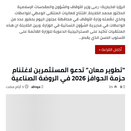
الرؤيا الاخبارية:- رعى وزير الأوقاف والشؤون والمقدسات الإسلامية
الدكتور محمد الخلايلة، افتتاح فعاليات الملتقى الوعظي للواعظات
والذي نظّمته وزارة الأوقاف في محافظة عجلون اليوم بحضور عدد من
الواعظات في مديرية الشؤون النسائية في الوزارة. وبين الخلايلة ان هذه
الملتقيات تأكيد على الاستراتيجية الدعوية للوزارة القائمة على
الأسلوب الحسن الذي يقدم…
‫أكمل القراءة »‬
“تطوير معان” تدعو المستثمرين لاغتنام
حزمة الحوافز 2026 في الروضة الصناعية
alroya
35
0