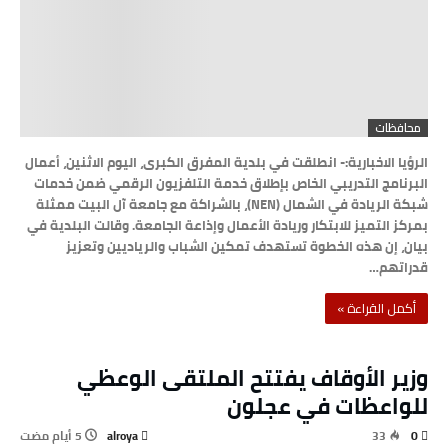
محافظات
الرؤيا الاخبارية:- انطلقت في بلدية المفرق الكبرى، اليوم الاثنين، أعمال
البرنامج التدريبي الخاص بإطلاق خدمة التلفزيون الرقمي ضمن خدمات
شبكة الريادة في الشمال (NEN)، بالشراكة مع جامعة آل البيت ممثلة
بمركز التميز للابتكار وريادة الأعمال وإذاعة الجامعة. وقالت البلدية في
بيان، إن هذه الخطوة تستهدف تمكين الشباب والرياديين وتعزيز
قدراتهم…
‫أكمل القراءة »‬
وزير الأوقاف يفتتح الملتقى الوعظي
للواعظات في عجلون
alroya
33
0