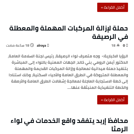
‫أكمل القراءة »‬
حملة لإزالة المركبات المهملة والمعطلة
في الرصيفة
alroya
18
0
الرؤيا الاخبارية:- وجه متصرف لواء الرصيفة، رئيس لجنة السلامة العامة،
الدكتور أيمن الرومي بني خالد، الجهات المعنية باللواء إلى المباشرة
بتنفيذ حملة ميدانية لمعالجة وإزالة المركبات القديمة والمهملة
والمعطلة المتروكة في الطرق العامة والأحياء السكنية، وذلك استنادا
إلى خطة الاستجابة العاجلة لمعالجة إشغالات الطرق العامة والأرصفة
والخطة التنفيذية المنبثقة عنها.…
‫أكمل القراءة »‬
محافظ إربد يتفقد واقع الخدمات في لواء
الرمثا