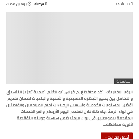
0
14
alroya
‫‫‫‏‫يومين مضت‬
محافظات
الرؤيا الاخبارية:- أكد محافظ إربد، فراس أبو الغنم، أهمية تعزيز التنسيق
والتكامل بين جميع الأجهزة التنفيذية والأمنية والبلديات لضمان تقديم
أفضل المستويات الخدمية وتسهيل الإجراءات أمام المراجعين والقاطنين
في لواء الرمثا. جاء ذلك خلال تفقده، اليوم الأربعاء، واقع الخدمات
المقدمة للمواطنين في لواء الرمثا ضمن سلسلة جولاته التفقدية
لألوية محافظة…
‫أكمل القراءة »‬