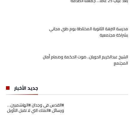
بعد غياب 25 عاماً… جمعتنا الصدفة
مدرسة النزهة الثانوية المختلطة يوم طبي مجاني
بشراكة مجتمعية
الشيخ عبدالكريم الحويان.. صوت الحكمة وصمام أمان
المجتمع
جديد الأخبار
#القدس في وجدان #الهاشميين…
ورسائل #الملك التي لا تقبل التأويل