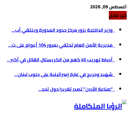
أغسطس 09, 2026
خبر عاجل
وزير الداخلية يزور مركز حدود المدورة ويلتقي أب...
مديرية الأمن العام تحتفي بمرور 104 أعوام على ت...
أحباط تهريب 45 كغم من الكريستال القاتل في أكبر...
شهيد وجريح في غارة إسرائيلية على جنوب لبنان...
“صناعة الأردن” تصدر تقريرا حول تحد...