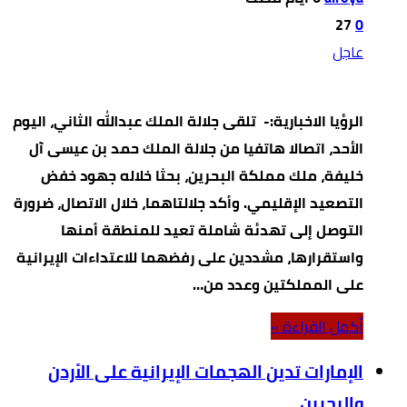
27
0
عاجل
الرؤيا الاخبارية:- تلقى جلالة الملك عبدالله الثاني، اليوم
الأحد، اتصالا هاتفيا من جلالة الملك حمد بن عيسى آل
خليفة، ملك مملكة البحرين، بحثا خلاله جهود خفض
التصعيد الإقليمي. وأكد جلالتاهما، خلال الاتصال، ضرورة
التوصل إلى تهدئة شاملة تعيد للمنطقة أمنها
واستقرارها، مشددين على رفضهما للاعتداءات الإيرانية
على المملكتين وعدد من…
‫أكمل القراءة »‬
الإمارات تدين الهجمات الإيرانية على الأردن
والبحرين