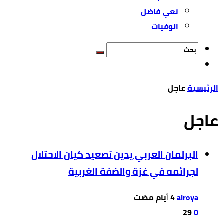
نعي فاضل
الوفيات
‫الرئيسية‬
عاجل
عاجل
البرلمان العربي يدين تصعيد كيان الاحتلال
لجرائمه في غزة والضفة الغربية
alroya
29
0