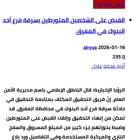
‫أكمل القراءة »‬
القبض على الشخصين المتورطين بسرقة فرع أحد
البنوك في المفرق
alroya
2026-01-16
235
0
أخبار محليه
عاجل
الرؤيا الإخبارية: قال الناطق الإعلامي باسم مديرية الأمن
العام، إنّ فريق التحقيق المكلف بمتابعة التحقيق في
حادثة سرقة فرع أحد البنوك في محافظة المفرق، قد
تمكن من إنهاء التحقيق وإلقاء القبض على المتورطين
وضبط بحوزتهم جزء كبير من المبلغ المسروق والسلاح
الناري والمركبة المستخدمة.وفي التفاصيل ورد بلاغ