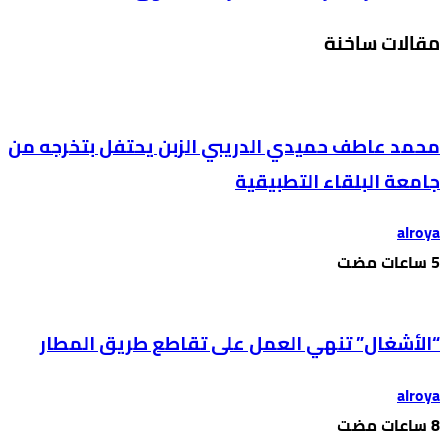
مقالات ساخنة
محمد عاطف حميدي الدريبي الزبن يحتفل بتخرجه من
جامعة البلقاء التطبيقية
alroya
“الأشغال” تنهي العمل على تقاطع طريق المطار
alroya