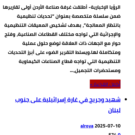
الرؤيا الإخبارية- أطلقت غرفة صناعة الأردن أولى تقاريرها
ضمن سلسلة متخصصة بعنوان “تحديات تنظيمية
بانتظار المعالجة”، بهدف تشخيص المعيقات التنظيمية
والإجرائية التي تواجه مختلف القطاعات الصناعية، وفتح
حوار مع الجهات ذات العلاقة لوضع حلول عملية
ومتكاملة لها.ويسلط التقرير الضوء على أبرز التحديات
التنظيمية التي تواجه قطاع الصناعات الكيماوية
ومستحضرات التجميل،…
‫أكمل القراءة »‬
شهيد وجريح في غارة إسرائيلية على جنوب
لبنان
alroya
2025-07-10
574
0