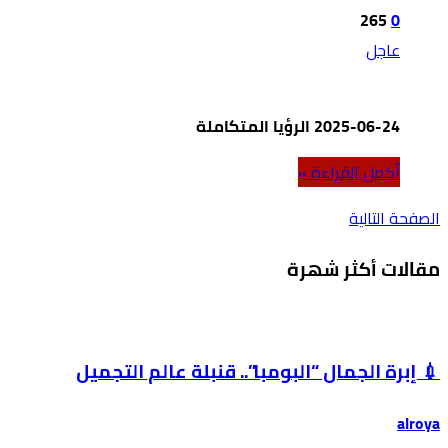
265
0
عاجل
2025-06-24 الرؤيا المتكاملة
‫أكمل القراءة »‬
‫الصفحة التالية‬
مقالات أكثر شهرة
💉 إبرة الجمال “البومبا”.. قنبلة عالم التجميل
alroya