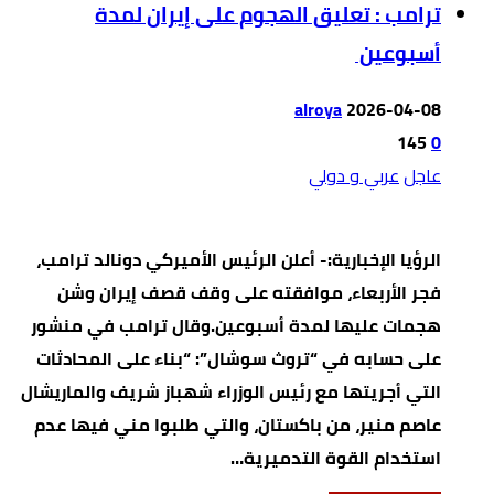
ترامب : تعليق الهجوم على إيران لمدة
أسبوعين
alroya
2026-04-08
145
0
عاجل
عربي و دولي
الرؤيا الإخبارية:- أعلن الرئيس الأميركي دونالد ترامب،
فجر الأربعاء، موافقته على وقف قصف إيران وشن
هجمات عليها لمدة أسبوعين.وقال ترامب في منشور
على حسابه في “تروث سوشال”: “بناء على المحادثات
التي أجريتها ‌مع رئيس الوزراء ‌شهباز ⁠شريف والماريشال
عاصم منير، من باكستان، والتي طلبوا مني فيها عدم
استخدام ⁠القوة ‌التدميرية…