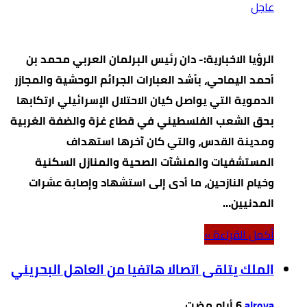
عاجل
الرؤيا الاخبارية:- دان رئيس البرلمان العربي محمد بن
أحمد اليماحي، بأشد العبارات الجرائم الوحشية والمجازر
الدموية التي يواصل كيان الاحتلال الإسرائيلي ارتكابها
بحق الشعب الفلسطيني في قطاع غزة والضفة الغربية
ومدينة القدس، والتي كان آخرها استهداف
المستشفيات والمنشآت الصحية والمنازل السكنية
وخيام النازحين، ما أدى إلى استشهاد وإصابة عشرات
المدنيين…
‫أكمل القراءة »‬
الملك يتلقى اتصالا هاتفيا من العاهل البحريني
alroya