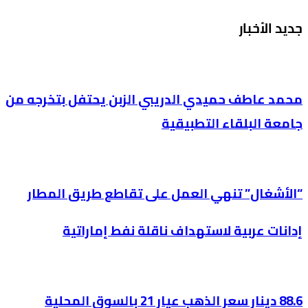
جديد الأخبار
محمد عاطف حميدي الدريبي الزبن يحتفل بتخرجه من
جامعة البلقاء التطبيقية
“الأشغال” تنهي العمل على تقاطع طريق المطار
إدانات عربية لاستهداف ناقلة نفط إماراتية
88.6 دينار سعر الذهب عيار 21 بالسوق المحلية