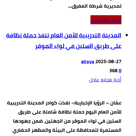
لمديرية شرطة المفرق…
‫أكمل القراءة »‬
المدينة التدريبية للأمن العام تنفذ حملة نظافة
على طريق الستين في لواء الموقر
alroya
2025-08-27
368
0
أخبار محليه
عاجل
عمّان – الرؤيا الإخبارية:- نفذت كوادر المدينة التدريبية
للأمن العام اليوم حملة نظافة شاملة على طريق
الستين في لواء الموقر من الجهتين، ضمن جهودها
المستمرة للمحافظة على البيئة والمظهر الحضاري