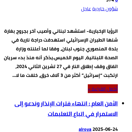
شؤون خارجية
عاجل
الرؤيا الإخبارية- استشهد لبناني وأصيب آخر بجروح بغارة
شنها الطيران الإسرائيلي استهدفت دراجة نارية في
بلدة المنصوري جنوب لبنان، وفقا لما أعلنته وزارة
الصحة اللبنانية، اليوم الخميس.يذكر أنه منذ بدء سريان
اتفاق وقف إطلاق النار في 27 تشرين الثاني 2024،
ارتكبت “إسرائيل” أكثر من 3 آلاف خرق، خلفت ما لا…
‫أكمل القراءة »‬
الأمن العام : انتهاء فترات الإنذار وندعو إلى
الاستمرار في اتباع التعليمات
alroya
2025-06-24