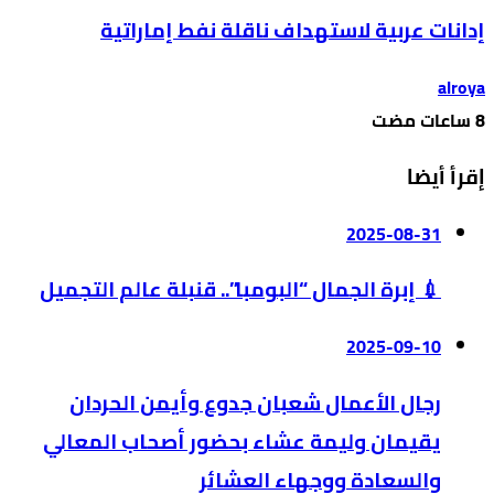
إدانات عربية لاستهداف ناقلة نفط إماراتية
alroya
إقرأ أيضا
2025-08-31
💉 إبرة الجمال “البومبا”.. قنبلة عالم التجميل
2025-09-10
رجال الأعمال شعبان جدوع وأيمن الحردان
يقيمان وليمة عشاء بحضور أصحاب المعالي
والسعادة ووجهاء العشائر