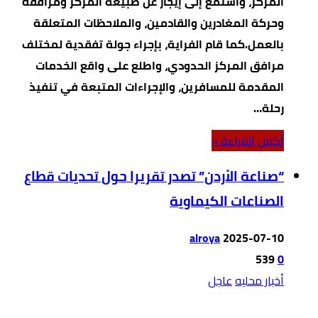
المركز، واستمع إلى إيجاز عن طبيعة المركز ومرافقه
وحركة المغادرين والقادمين، والملاحظات المتعلقة
بالعمل.كما قام الفراية، بإجراء جولة تفقدية لمختلف
مرافق المركز الحدودي، واطلع على واقع الخدمات
المقدمة للمسافرين، والإجراءات المتبعة في تنفيذ
رحلة…
‫أكمل القراءة »‬
“صناعة الأردن” تصدر تقريرا حول تحديات قطاع
الصناعات الكيماوية
alroya
2025-07-10
539
0
أخبار محليه
عاجل