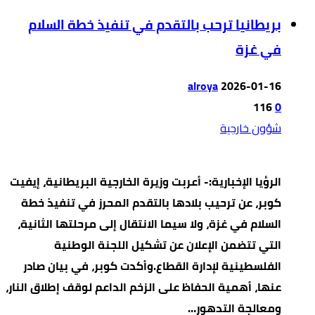
بريطانيا ترحب بالتقدم في تنفيذ خطة السلام
في غزة
alroya
2026-01-16
116
0
شؤون خارجية
الرؤيا الإخبارية:- أعربت وزيرة الخارجية البريطانية، إيفيت
كوبر، عن ترحيب بلادها بالتقدم المحرز في تنفيذ خطة
السلام في غزة، ولا سيما الانتقال إلى مرحلتها الثانية،
التي تتضمن الإعلان عن تشكيل اللجنة الوطنية
الفلسطينية لإدارة القطاع.وأكدت كوبر، في بيان صادر
عنها، أهمية الحفاظ على الزخم الداعم لوقف إطلاق النار،
ومعالجة التدهور…