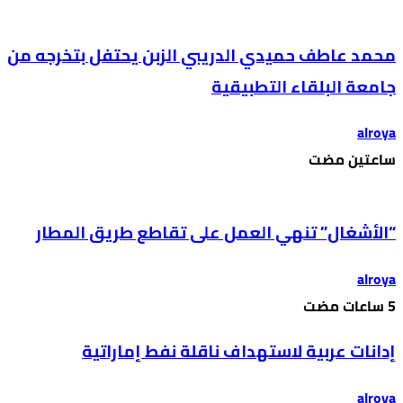
محمد عاطف حميدي الدريبي الزبن يحتفل بتخرجه من
جامعة البلقاء التطبيقية
alroya
‫‫‫‏‫ساعتين مضت‬
“الأشغال” تنهي العمل على تقاطع طريق المطار
alroya
إدانات عربية لاستهداف ناقلة نفط إماراتية
alroya