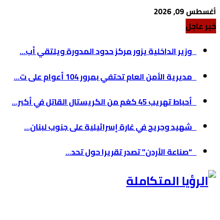
أغسطس 09, 2026
خبر عاجل
وزير الداخلية يزور مركز حدود المدورة ويلتقي أب...
مديرية الأمن العام تحتفي بمرور 104 أعوام على ت...
أحباط تهريب 45 كغم من الكريستال القاتل في أكبر...
شهيد وجريح في غارة إسرائيلية على جنوب لبنان...
“صناعة الأردن” تصدر تقريرا حول تحد...