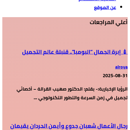
عن الموقع
أعلي المراجعات
💉 إبرة الجمال “البومبا”.. قنبلة عالم التجميل
alroya
2025-08-31
الرؤيا الإخبارية:- بقلم: الدكتور صهيب القرالة – أخصائي
تجميل في زمن السرعة والتطور التكنولوجي …
رجال الأعمال شعبان جدوع وأيمن الحردان يقيمان