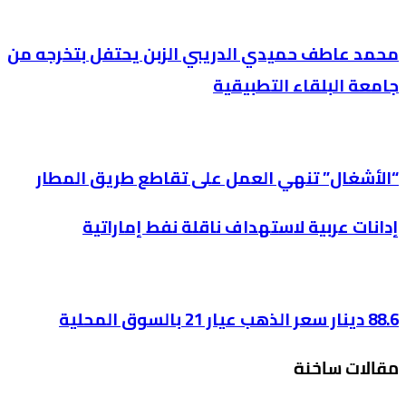
محمد عاطف حميدي الدريبي الزبن يحتفل بتخرجه من
جامعة البلقاء التطبيقية
“الأشغال” تنهي العمل على تقاطع طريق المطار
إدانات عربية لاستهداف ناقلة نفط إماراتية
88.6 دينار سعر الذهب عيار 21 بالسوق المحلية
مقالات ساخنة