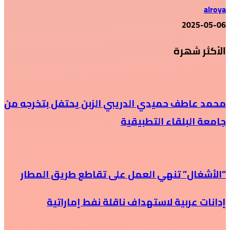
alroya
2025-05-06
الأكثر شهرة
محمد عاطف حميدي الدريبي الزبن يحتفل بتخرجه من
جامعة البلقاء التطبيقية
“الأشغال” تنهي العمل على تقاطع طريق المطار
إدانات عربية لاستهداف ناقلة نفط إماراتية