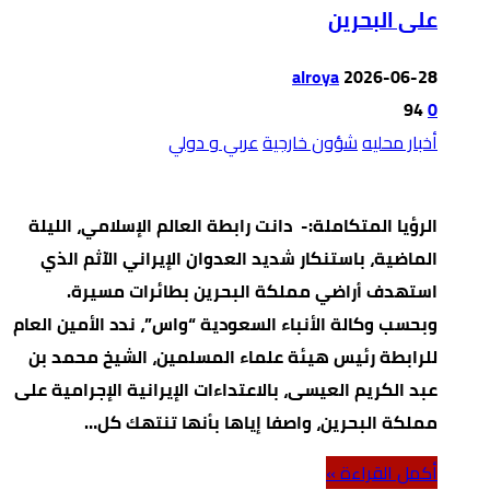
على البحرين
alroya
2026-06-28
94
0
أخبار محليه
شؤون خارجية
عربي و دولي
الرؤيا المتكاملة:- دانت رابطة العالم الإسلامي، الليلة
الماضية، باستنكار شديد العدوان الإيراني الآثم الذي
استهدف أراضي مملكة البحرين بطائرات مسيرة.
وبحسب وكالة الأنباء السعودية “واس”، ندد الأمين العام
للرابطة رئيس هيئة علماء المسلمين، الشيخ محمد بن
عبد الكريم العيسى، بالاعتداءات الإيرانية الإجرامية على
مملكة البحرين، واصفا إياها بأنها تنتهك كل…
‫أكمل القراءة »‬