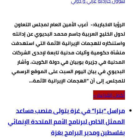
شؤون خارجية
عربي و دولي
الرؤيا الاخبارية:- أعرب الأمين العام لمجلس التعاون
لدول الخليج العربية جاسم محمد البديوي عن إدانته
واستنكاره للهجمات الإيرانية الآثمة التي استهدفت
منشأة حكومية وآليات مدنية تابعة لإحدى الشركات
المدنية في جزيرة بوبيان في دولة الكويت. وأشار
البديوي في بيان اليوم السبت على الموقع الرسمي
للمجلس، إلى أن “الهجمات الإيرانية الآثمة…
‫أكمل القراءة »‬
مراسل “بترا” في غزة يتولى منصب مساعد
الممثل الخاص لبرنامج الأمم المتحدة الإنمائي
بفلسطين ومدير البرامج بغزة