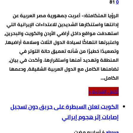
81
0
الرؤيا المتكاملة:- أعربت جمهورية مصر العربية عن
إدانتها واستنكارها الشديدين للاعتداءات الإيرانية التي
استهدفت مواقع داخل أراضي الأردن والكويت والبحرين،
واعتبرتها انتهاكًا لسيادة الدول الثلاث وسلامة أراضيها،
وتصعيدًا خطيرًا من شأنه تعميق حالة التوتر في
المنطقة وتهديد أمنها واستقرارها. وأكدت في بيان،
تضامنها الكامل مع الدول العربية الشقيقة، ودعمها
الكامل…
‫أكمل القراءة »‬
الكويت تعلن السيطرة على حريق دون تسجيل
إصابات إثر هجوم إيراني
alroya