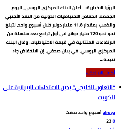
الرؤيا الاخبارية:- أعلن البنك المركزي الروسي، اليوم
الجمعة، انخفاض الاحتياطيات الدولية من النقد الأجنبي
والذهب بمقدار 11.8 مليار دولار خلال أسبوع واحد، لتبلغ
نحو نحو 720 مليار دولار، في أول تراجع بعد سلسلة من
الارتفاعات المتتالية في قيمة الاحتياطيات. وقال البنك
المركزي الروسي، في بيان صحفي، إن الانخفاض جاء
نتيجة…
‫أكمل القراءة »‬
“التعاون الخليجي” يدين الاعتداءات الإيرانية على
الكويت
alroya
23
0