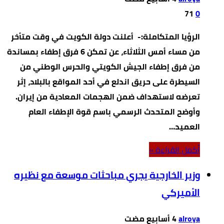
71
0
الرؤيا المتكاملة:- أعلنت دولة الكويت في وقت متأخر
من مساء أمس الثلاثاء، عن تمكن 6 فرق إطفاء بمساندة
من فرق إطفاء الجيش الكويتي والحرس الوطني من
السيطرة على حريق اندلع في أحد المواقع بالبلاد، إثر
تعرضه لاستهداف ضمن الهجمات المعادية من إيران.
وأوضح المتحدث الرسمي باسم قوة الإطفاء العام
العميد…
‫أكمل القراءة »‬
وزير الخارجية يجري مباحثات موسعة مع نظيره
الأميركي
alroya