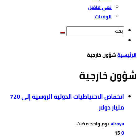
نعي فاضل
الوفيات
‫الرئيسية‬
شؤون خارجية
شؤون خارجية
انخفاض الاحتياطيات الدولية الروسية إلى 720
مليار دولار
alroya
15
0