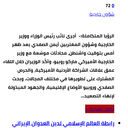
72
0
شؤون خارجية
الرؤيا المتكاملة:- أجرى نائب رئيس الوزراء ووزير
الخارجية وشؤون المغتربين أيمن الصفدي بعد ظهر
أمس بتوقيت واشنطن، محادثات موسّعة مع وزير
الخارجية الأميركي ماركو روبيو. وأكّد الوزيران خلال اللقاء
عمق علاقات الشراكة الأردنية الأميركية، والحرص
المشترك على تطويرها في مختلف المجالات. وبحث
الصفدي وروبيو الأوضاع الإقليمية، والجهود المبذولة
لإنهاء التصعيد…
‫أكمل القراءة »‬
رابطة العالم الإسلامي تدين العدوان الإيراني