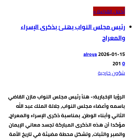
‫أكمل القراءة »‬
رئيس مجلس النواب يهنئ بذكرى الإسراء
والمعراج
alroya
2026-01-15
201
0
شؤون خارجية
الرؤيا الإخبارية:- هنأ رئيس مجلس النواب مازن القاضي
باسمه وأعضاء مجلس النواب، جلالة الملك عبد الله
الثاني وأبناء الوطن، بمناسبة ذكرى الإسراء والمعراج،
مؤكدا أن هذه الذكرى المباركة تجسد معاني الإيمان
والصبر والثبات، وتشكل محطة مضيئة في تاريخ الأمة