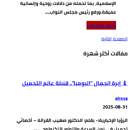
الإسلامية، بما تحمله من دلالات روحية وإنسانية
عميقة.ورفع رئيس مجلس النواب،…
‫أكمل القراءة »‬
‫الصفحة التالية‬
مقالات أكثر شهرة
💉 إبرة الجمال “البومبا”.. قنبلة عالم التجميل
alroya
2025-08-31
الرؤيا الإخبارية:- بقلم: الدكتور صهيب القرالة – أخصائي
تجميل في زمن السرعة والتطور التكنولوجي …