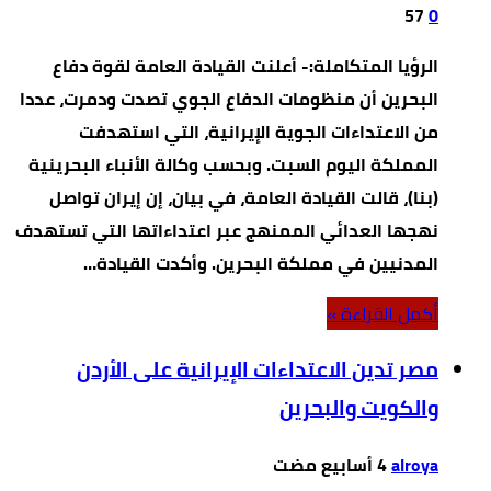
57
0
الرؤيا المتكاملة:- أعلنت القيادة العامة لقوة دفاع
البحرين أن منظومات الدفاع الجوي تصدت ودمرت، عددا
من الاعتداءات الجوية الإيرانية، التي استهدفت
المملكة اليوم السبت. وبحسب وكالة الأنباء البحرينية
(بنا)، قالت القيادة العامة، في بيان، إن إيران تواصل
نهجها العدائي الممنهج عبر اعتداءاتها التي تستهدف
المدنيين في مملكة البحرين. وأكدت القيادة…
‫أكمل القراءة »‬
مصر تدين الاعتداءات الإيرانية على الأردن
والكويت والبحرين
alroya